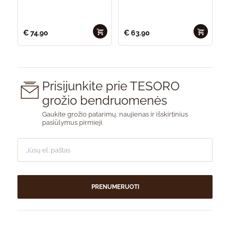
€
74.90
€
63.90
Prisijunkite prie TESORO
grožio bendruomenės
Gaukite grožio patarimų, naujienas ir išskirtinius
pasiūlymus pirmieji.
PRENUMERUOTI