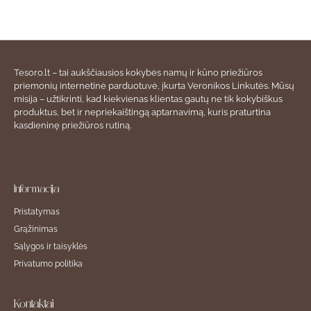
Tesoro.lt – tai aukščiausios kokybės namų ir kūno priežiūros
priemonių internetinė parduotuvė, įkurta Veronikos Linkutės. Mūsų
misija – užtikrinti, kad kiekvienas klientas gautų ne tik kokybiškus
produktus, bet ir nepriekaištingą aptarnavimą, kuris praturtina
kasdieninę priežiūros rutiną.
Informacija
Pristatymas
Grąžinimas
Sąlygos ir taisyklės
Privatumo politika
Kontaktai