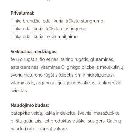
Privalumai:
Tinka brandžiai odai, kuriai trūksta stangrumo
Tinka odai, kuriai trūksta elastingumo
Tinka odai, kuriai reikia maitinimo
Veikliosios medžiagos:
ferulo rūgštis, floretinas, tanino rūgštis, glutaminas,
astaksantinas, vitaminas C, ginkgo biloba, 2 molekulinių
svorių hialurono rūgštis (didelis pm ir hidrolizuotas),
vitaminas E, argano aliejus, jojobos aliejus, taukmedžio
sviestas.
Naudojimo būdas:
patepkite veidą, kaklą ir dekolte, švelniai masažuokite
pirštų galiukais, kol produktas visiškai susigers. Galimą
naudoti ryte ir (arba) vakare.