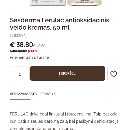
Sesderma Ferulac antioksidacinis
veido kremas, 50 ml
SESDERMA
38.80
€
48.50
€
Sutaupote:
9.70 €
Prieinamumas:
Turime
Į KREPŠELĮ
APRAŠYMAS
ATSILIEPIMAI (0)
FERULAC tinka odai linkusiai į fotosenėjimą. Taip pat odai,
kuri patiria saulės daromą žalą bei pasižymi dehidratacija,
dėmelėmis ir stangrumo trūkumu.