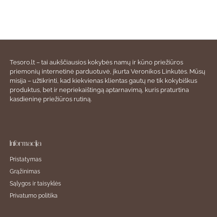
Tesoro.lt – tai aukščiausios kokybės namų ir kūno priežiūros
priemonių internetinė parduotuvė, įkurta Veronikos Linkutės. Mūsų
misija – užtikrinti, kad kiekvienas klientas gautų ne tik kokybiškus
produktus, bet ir nepriekaištingą aptarnavimą, kuris praturtina
kasdieninę priežiūros rutiną.
Informacija
Pristatymas
Grąžinimas
Sąlygos ir taisyklės
Privatumo politika