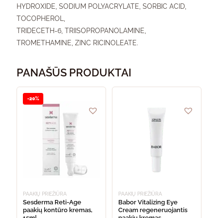
HYDROXIDE, SODIUM POLYACRYLATE, SORBIC ACID,
TOCOPHEROL,
TRIDECETH-6, TRIISOPROPANOLAMINE,
TROMETHAMINE, ZINC RICINOLEATE.
PANAŠŪS PRODUKTAI
-20%
PAAKIŲ PRIEŽIŪRA
PAAKIŲ PRIEŽIŪRA
Sesderma Reti-Age
Babor Vitalizing Eye
paakių kontūro kremas,
Cream regeneruojantis
15ml
paakių kremas