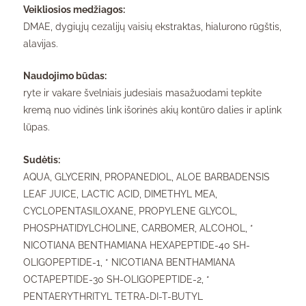
Veikliosios medžiagos:
DMAE, dygiųjų cezalijų vaisių ekstraktas, hialurono rūgštis,
alavijas.
Naudojimo būdas:
ryte ir vakare švelniais judesiais masažuodami tepkite
kremą nuo vidinės link išorinės akių kontūro dalies ir aplink
lūpas.
Sudėtis:
AQUA, GLYCERIN, PROPANEDIOL, ALOE BARBADENSIS
LEAF JUICE, LACTIC ACID, DIMETHYL MEA,
CYCLOPENTASILOXANE, PROPYLENE GLYCOL,
PHOSPHATIDYLCHOLINE, CARBOMER, ALCOHOL, *
NICOTIANA BENTHAMIANA HEXAPEPTIDE-40 SH-
OLIGOPEPTIDE-1, * NICOTIANA BENTHAMIANA
OCTAPEPTIDE-30 SH-OLIGOPEPTIDE-2, *
PENTAERYTHRITYL TETRA-DI-T-BUTYL