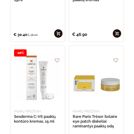
€
46.90
€
30.40
€
38.00
-20%
PAAKIŲ PRIEŽIŪRA
PAAKIŲ PRIEŽIŪRA
Sesderma C-Vit paakių
Rare Paris Trésor Solaire
kontūro kremas, 15 ml
eye patch diskeliai
raminantys paakių odą