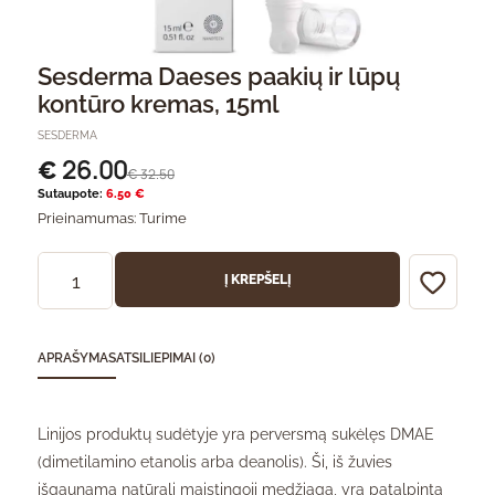
Sesderma Daeses paakių ir lūpų
kontūro kremas, 15ml
SESDERMA
26.00
€
32.50
€
Sutaupote:
6.50 €
Prieinamumas:
Turime
Į KREPŠELĮ
APRAŠYMAS
ATSILIEPIMAI (0)
Linijos produktų sudėtyje yra perversmą sukėlęs DMAE
(dimetilamino etanolis arba deanolis). Ši, iš žuvies
išgaunama natūrali maistingoji medžiaga, yra patalpinta