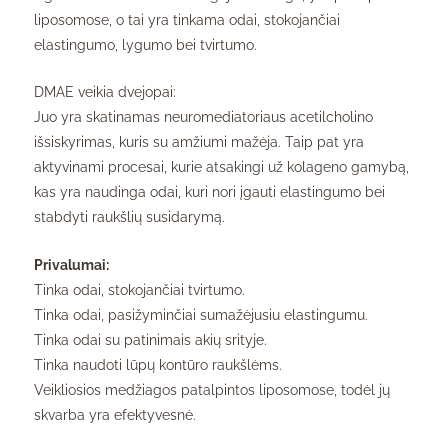
liposomose, o tai yra tinkama odai, stokojančiai
elastingumo, lygumo bei tvirtumo.
DMAE veikia dvejopai:
Juo yra skatinamas neuromediatoriaus acetilcholino
išsiskyrimas, kuris su amžiumi mažėja. Taip pat yra
aktyvinami procesai, kurie atsakingi už kolageno gamybą,
kas yra naudinga odai, kuri nori įgauti elastingumo bei
stabdyti raukšlių susidarymą.
Privalumai:
Tinka odai, stokojančiai tvirtumo.
Tinka odai, pasižyminčiai sumažėjusiu elastingumu.
Tinka odai su patinimais akių srityje.
Tinka naudoti lūpų kontūro raukšlėms.
Veikliosios medžiagos patalpintos liposomose, todėl jų
skvarba yra efektyvesnė.