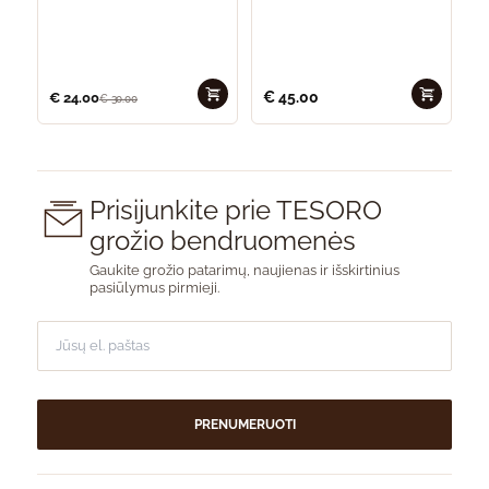
€
45.00
€
24.00
€
30.00
Prisijunkite prie TESORO
grožio bendruomenės
Gaukite grožio patarimų, naujienas ir išskirtinius
pasiūlymus pirmieji.
PRENUMERUOTI