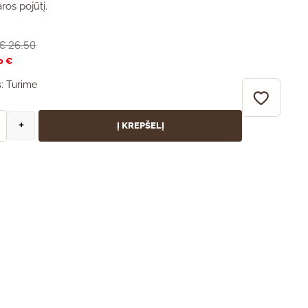
os pojūtį.
26.50
€
0 €
:
Turime
+
Į KREPŠELĮ