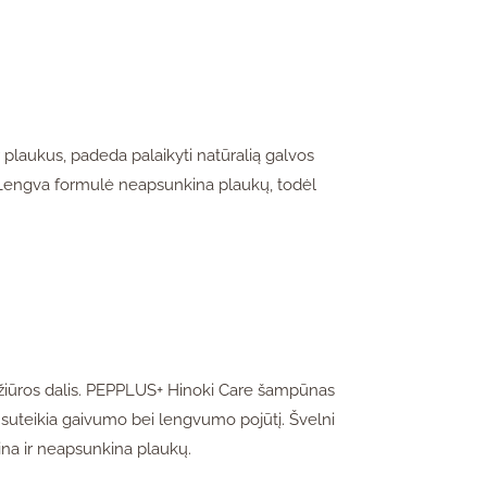
plaukus, padeda palaikyti natūralią galvos
. Lengva formulė neapsunkina plaukų, todėl
ežiūros dalis. PEPPLUS+ Hinoki Care šampūnas
 suteikia gaivumo bei lengvumo pojūtį. Švelni
na ir neapsunkina plaukų.