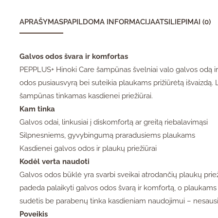
APRAŠYMAS
PAPILDOMA INFORMACIJA
ATSILIEPIMAI (0)
Galvos odos švara ir komfortas
PEPPLUS+ Hinoki Care šampūnas švelniai valo galvos odą ir 
odos pusiausvyrą bei suteikia plaukams prižiūrėtą išvaizdą
šampūnas tinkamas kasdienei priežiūrai.
Kam tinka
Galvos odai, linkusiai į diskomfortą ar greitą riebalavimąsi
Silpnesniems, gyvybingumą praradusiems plaukams
Kasdienei galvos odos ir plaukų priežiūrai
Kodėl verta naudoti
Galvos odos būklė yra svarbi sveikai atrodančių plaukų pri
padeda palaikyti galvos odos švarą ir komfortą, o plaukams
sudėtis be parabenų tinka kasdieniam naudojimui – nesausi
Poveikis