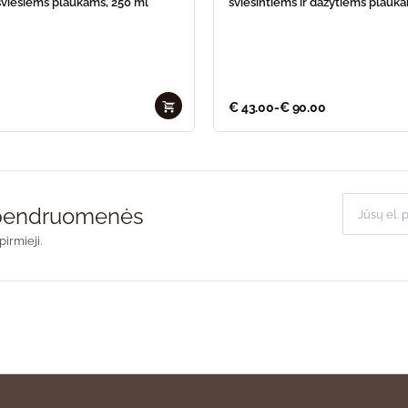
viesiems plaukams, 250 ml
šviesintiems ir dažytiems plauk
€
43.00
-
€
90.00
o bendruomenės
pirmieji.