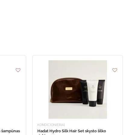
This
product
has
multiple
variants.
The
options
may
be
chosen
on
the
product
KONDICIONIERIAI
page
s šampūnas
Hadat Hydro Silk Hair Set skysto šilko