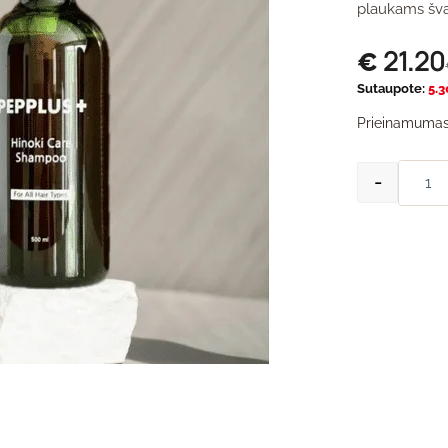
plaukams švar
21.20
€
Sutaupote:
5.3
Prieinamumas
-