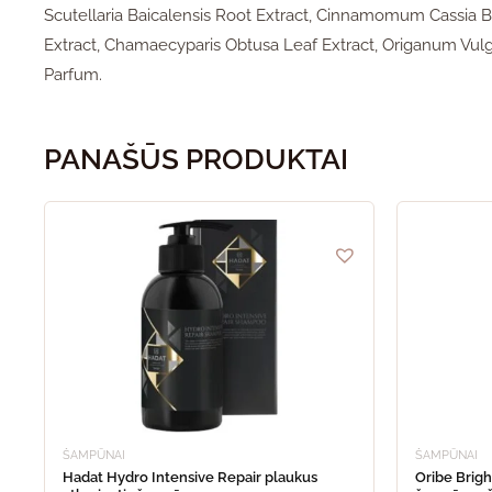
Scutellaria Baicalensis Root Extract, Cinnamomum Cassia 
Extract, Chamaecyparis Obtusa Leaf Extract, Origanum Vulgar
Parfum.
PANAŠŪS PRODUKTAI
This
product
has
multiple
variants.
The
options
may
be
chosen
on
the
product
ŠAMPŪNAI
ŠAMPŪNAI
page
Hadat Hydro Intensive Repair plaukus
Oribe Brigh