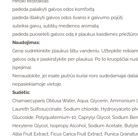
Hinoki ekstraktas:
padeda palaikyti galvos odos komfortą
padeda išlaikyti galvos odos švaros ir gaivumo pojūtį
suteikia gaivų, subtilų medienos aromatą
padeda puoselėti galvos odą ir plaukus kasdienės priežiūro
Naudojimas:
Gerai sudrėkinkite plaukus šiltu vandeniu. Užtepkite reikiam
galvos odą ir paskirstykite per plaukus. Po to kruopščiai nu
Įspėjimai:
Nenaudokite, jei esate jautrūs kuriai nors sudedamajai dalia
nepasiekiamoje vietoje.
Sudėtis:
Chamaecyparis Obtusa Water, Aqua, Glycerin, Ammonium L
Laureth Sulfosuccinate, Sodium chloride, Hydroxyaceto 
Glucoside, Polyquaternium-10, Caprylyi Glycol, Sodium Benz
Hexylene Glycol, Isopropy Alcohol, Sodium Acetate, Butyle
Alba Fruit Extract, Ficus Carica Fruit Extract, Punica Granatu