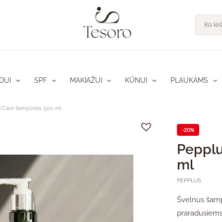
pro
Product
search
DUI
SPF
MAKIAŽUI
KŪNUI
PLAUKAMS
i Care šampūnas, 500 ml
-20%
Pepplu
ml
PEPPLUS
Švelnus šamp
praradusiems