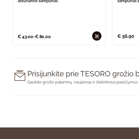
atkuriantis šampūnas
šampūnas š
€
56.90
€
43.00
-
€
80.00
Prisijunkite prie TESORO groži
Gaukite grožio patarimų, naujienas ir išskirtinius pasiūlymus 