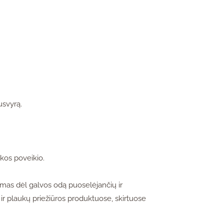
usvyrą.
kos poveikio.
namas dėl galvos odą puoselėjančių ir
ir plaukų priežiūros produktuose, skirtuose