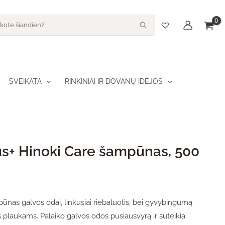
dukto kiekis: Pepplus+ Hinoki Care šampūnas, 500 ml
s
SVEIKATA
RINKINIAI IR DOVANŲ IDĖJOS
s+ Hinoki Care šampūnas, 500
ūnas galvos odai, linkusiai riebaluotis, bei gyvybingumą
 plaukams. Palaiko galvos odos pusiausvyrą ir suteikia