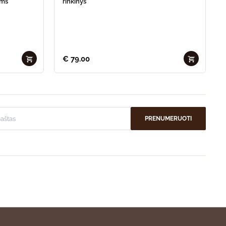
ams
rinkinys
€
79.00
PRENUMERUOTI