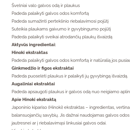
Švelniai valo galvos odą ir plaukus
Padeda palaikyti galvos odos komfortą
Padeda sumažinti perteklinio riebalavimosi pojūtį
Suteikia plaukams gaivumo ir gyvybingumo pojūtį
Padeda palaikyti sveikai atrodančių plaukų išvaizdą
Aktyvūs ingredientai:
Hinoki ekstraktas
Padeda palaikyti galvos odos komfortą ir natūralią jos pusia
Ginkmedžio ir figos ekstraktai
Padeda puoselėti plaukus ir palaikyti jų gyvybingą išvaizdą.
Augaliniai ekstraktai
Padeda apsaugoti plaukus ir galvos odą nuo neigiamo aplin
Apie Hinoki ekstraktą
Japoninio kipariso (Hinoki) ekstraktas – ingredientas, verti
balansuojančių savybių. Jis dažnai naudojamas galvos odos 
jautresnei ar į riebalavimąsi linkusiai galvos odai.