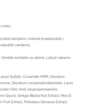
s metu.
ą kiekį šampūno, švelniai įmasažuokite į
skalaukite vandeniu.
i. Venkite kontakto su akimis. Laikyti vaikams
auryl Sulfate, Cocamide MIPA, Disodum
phenone, Disodium cocoamphodiacetate, Laury
oale Citric Acid, Iisopropanolamine,
ne Glycol, Ginkgo Biloba Nut Extract, MoruS
m Fruit Extract, Portulaca Oleracea Extract,