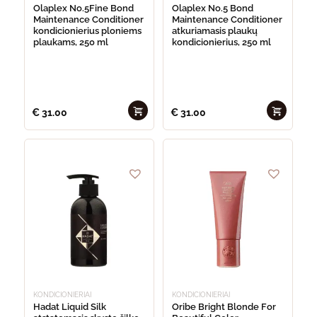
Olaplex No.5Fine Bond
Olaplex No.5 Bond
Maintenance Conditioner
Maintenance Conditioner
kondicionierius ploniems
atkuriamasis plaukų
plaukams, 250 ml
kondicionierius, 250 ml
€
31.00
€
31.00
This
product
has
multiple
variants.
The
options
may
be
chosen
on
the
product
page
KONDICIONIERIAI
KONDICIONIERIAI
Hadat Liquid Silk
Oribe Bright Blonde For