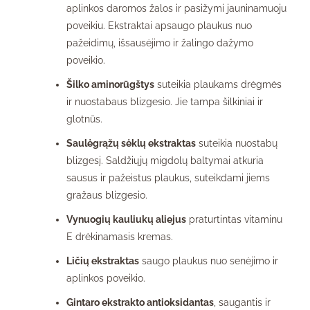
aplinkos daromos žalos ir pasižymi jauninamuoju
poveikiu. Ekstraktai apsaugo plaukus nuo
pažeidimų, išsausėjimo ir žalingo dažymo
poveikio.
Šilko aminorūgštys
suteikia plaukams drėgmės
ir nuostabaus blizgesio. Jie tampa šilkiniai ir
glotnūs.
Saulėgrąžų sėklų ekstraktas
suteikia nuostabų
blizgesį. Saldžiųjų migdolų baltymai atkuria
sausus ir pažeistus plaukus, suteikdami jiems
gražaus blizgesio.
Vynuogių kauliukų aliejus
praturtintas vitaminu
E drėkinamasis kremas.
Ličių ekstraktas
saugo plaukus nuo senėjimo ir
aplinkos poveikio.
Gintaro ekstrakto antioksidantas
, saugantis ir