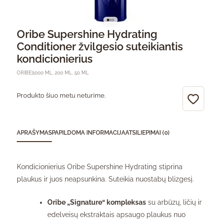
Oribe Supershine Hydrating
Conditioner žvilgesio suteikiantis
kondicionierius
ORIBE
|
1000 ML, 200 ML, 50 ML
Produkto šiuo metu neturime.
APRAŠYMAS
PAPILDOMA INFORMACIJA
ATSILIEPIMAI (0)
Kondicionierius Oribe Supershine Hydrating stiprina
plaukus ir juos neapsunkina. Suteikia nuostabų blizgesį.
Oribe „Signature“ kompleksas
su arbūzų, ličių ir
edelveisų ekstraktais apsaugo plaukus nuo