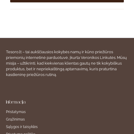
Tesoro.lt – tai aukščiausios kokybės namų ir kūno priežiūros
priemonių internetinė parduotuvė, įkurta Veronikos Linkutės. Mūsų
misija – užtikrinti, kad kiekvienas klientas gautų ne tik kokybiškus
produktus, bet ir nepriekaištingą aptarnavimą, kuris praturtina
kasdieninę priežiūros rutiną.
Informacija
Pristatymas
Grąžinimas
Sąlygos ir taisyklės