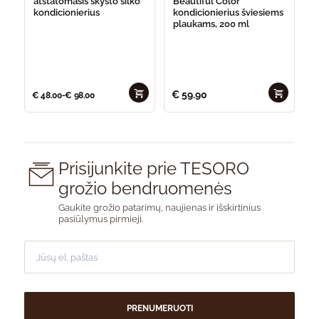
atstatomasis skysto šilko
Beautiful Color
kondicionierius
kondicionierius šviesiems
plaukams, 200 ml
€
59.90
€
48.00
-
€
98.00
Prisijunkite prie TESORO
grožio bendruomenės
Gaukite grožio patarimų, naujienas ir išskirtinius
pasiūlymus pirmieji.
PRENUMERUOTI