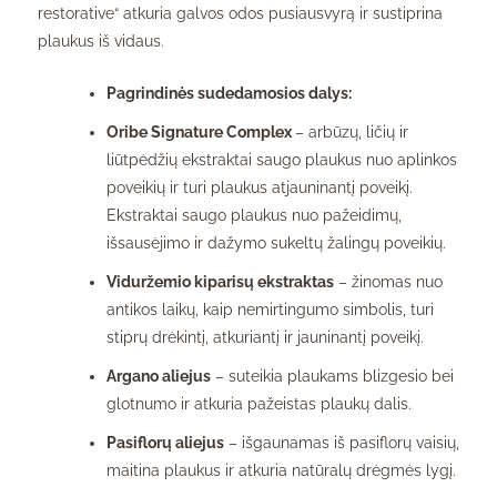
restorative“ atkuria galvos odos pusiausvyrą ir sustiprina
plaukus iš vidaus.
Pagrindinės sudedamosios dalys:
Oribe Signature Complex
– arbūzų, ličių ir
liūtpėdžių ekstraktai saugo plaukus nuo aplinkos
poveikių ir turi plaukus atjauninantį poveikį.
Ekstraktai saugo plaukus nuo pažeidimų,
išsausėjimo ir dažymo sukeltų žalingų poveikių.
Viduržemio kiparisų ekstraktas
– žinomas nuo
antikos laikų, kaip nemirtingumo simbolis, turi
stiprų drėkintį, atkuriantį ir jauninantį poveikį.
Argano aliejus
– suteikia plaukams blizgesio bei
glotnumo ir atkuria pažeistas plaukų dalis.
Pasiflorų aliejus
– išgaunamas iš pasiflorų vaisių,
maitina plaukus ir atkuria natūralų drėgmės lygį.