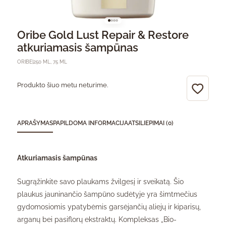
Oribe Gold Lust Repair & Restore
atkuriamasis šampūnas
ORIBE
|
250 ML, 75 ML
Produkto šiuo metu neturime.
APRAŠYMAS
PAPILDOMA INFORMACIJA
ATSILIEPIMAI (0)
Atkuriamasis šampūnas
Sugrąžinkite savo plaukams žvilgesį ir sveikatą. Šio
plaukus jauninančio šampūno sudėtyje yra šimtmečius
gydomosiomis ypatybėmis garsėjančių aliejų ir kiparisų,
arganų bei pasiflorų ekstraktų. Kompleksas „Bio-