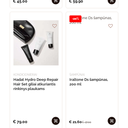
€
45.00
€
59.90
-20%
KONDICIONIERIAI
ŠAMPŪNAI
Hadat Hydro Deep Repair
Iraltone Ds šampūnas,
Hair Set giliai atkuriantis
200 ml
rinkinys plaukams
€
79.00
€
21.60
€
27.00