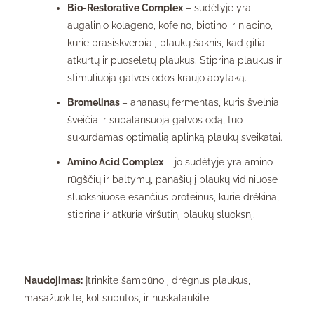
Bio-Restorative Complex
– sudėtyje yra
augalinio kolageno, kofeino, biotino ir niacino,
kurie prasiskverbia į plaukų šaknis, kad giliai
atkurtų ir puoselėtų plaukus. Stiprina plaukus ir
stimuliuoja galvos odos kraujo apytaką.
Bromelinas
– ananasų fermentas, kuris švelniai
šveičia ir subalansuoja galvos odą, tuo
sukurdamas optimalią aplinką plaukų sveikatai.
Amino Acid Complex
– jo sudėtyje yra amino
rūgščių ir baltymų, panašių į plaukų vidiniuose
sluoksniuose esančius proteinus, kurie drėkina,
stiprina ir atkuria viršutinį plaukų sluoksnį.
Naudojimas:
Įtrinkite šampūno į drėgnus plaukus,
masažuokite, kol suputos, ir nuskalaukite.