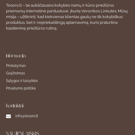
Tesoro.lt – tai aukščiausios kokybės namų ir kūno priežiūros
priemonių internetinė parduotuvė, įkurta Veronikos Linkutės. Mūsų
misija – užtikrinti, kad kiekvienas klientas gautų ne tik kokybiškus
produktus, bet ir nepriekaištingą aptarnavimą, kuris praturtina
kasdieninę priežiūros rutiną.
Informacija
Pristatymas
Grąžinimas
Sąlygos ir taisyklės
Privatumo politika
Kontaktai
info@tesoro.lt
NAUJIENLAIŠKIS