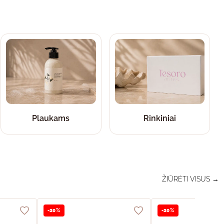
Plaukams
Rinkiniai
ŽIŪRĖTI VISUS →
-20%
-20%