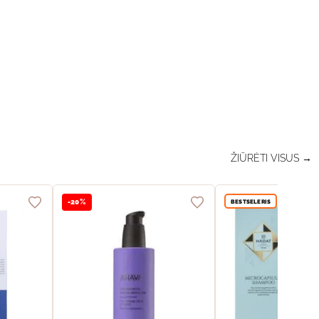
ŽIŪRĖTI VISUS →
BESTSELERIS
-20%