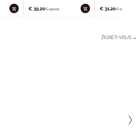
€
39.20
€
31.20
€
49.00
€
39.00
ŽIŪRĖTI VISUS →