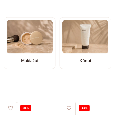
Makiažui
Kūnui
-20%
-20%