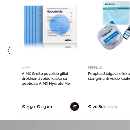
AIMX
PEPPLUS
AIMX Greito poveikio giliai
Pepplus Staigaus efekt
drėkinanti veido kaukė su
stangrinanti veido kaukė
peptidais AIMX Hydrate Me
€
4.50
-
€
23.00
€
20.80
€
26.00