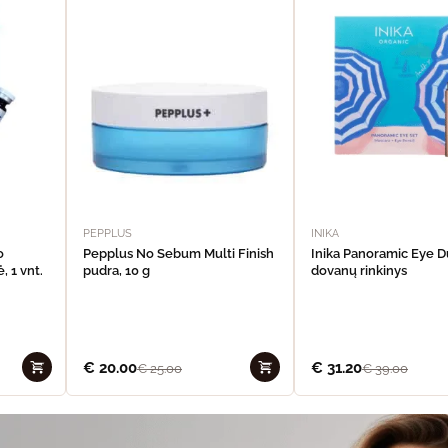
PEPPLUS
INIKA
o
Pepplus No Sebum Multi Finish
Inika Panoramic Eye 
, 1 vnt.
pudra, 10 g
dovanų rinkinys
€
20.00
€
31.20
€
25.00
€
39.00