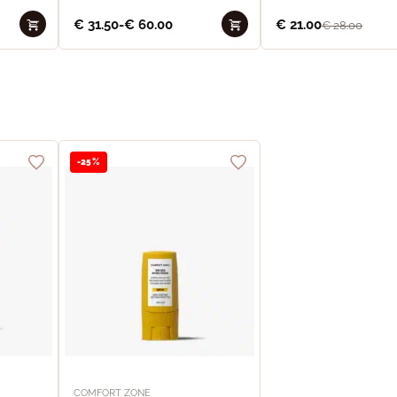
€
31.50
-
€
60.00
€
21.00
€
28.00
-25%
COMFORT ZONE