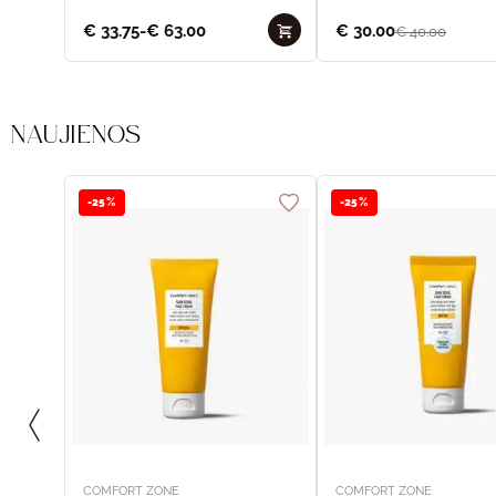
€
33.75
-
€
63.00
€
30.00
€
40.00
NAUJIENOS
-25%
-25%
COMFORT ZONE
COMFORT ZONE