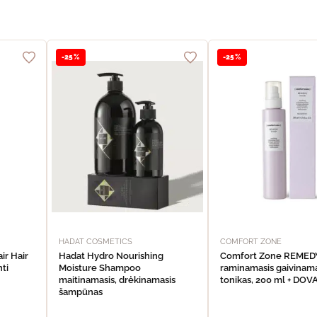
-25%
-25%
HADAT COSMETICS
COMFORT ZONE
ir Hair
Hadat Hydro Nourishing
Comfort Zone REME
nti
Moisture Shampoo
raminamasis gaivinama
maitinamasis, drėkinamasis
tonikas, 200 ml + DO
šampūnas