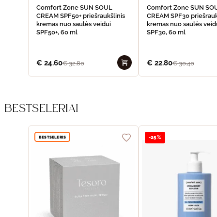
Comfort Zone SUN SOUL
Comfort Zone SUN SO
CREAM SPF50+ priešraukšlinis
CREAM SPF30 priešrauk
kremas nuo saulės veidui
kremas nuo saulės veid
SPF50+, 60 ml
SPF30, 60 ml
€
24.60
€
22.80
€
32.80
€
30.40
BESTSELERIAI
BESTSELERIS
-25%