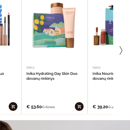
INIKA
INIKA
Duo
Inika Hydrating Day Skin Duo
Inika Nourishing Lip 
dovanų rinkinys
dovanų rinkinys
€
53.60
€
39.20
€
67.00
€
49.00