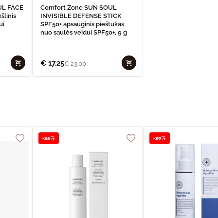
UL FACE
Comfort Zone SUN SOUL
šlinis
INVISIBLE DEFENSE STICK
ui
SPF50+ apsauginis pieštukas
nuo saulės veidui SPF50+, 9 g
€
17.25
€
23.00
-25%
-20%