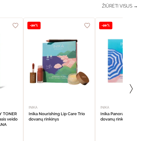
ŽIŪRĖTI VISUS →
-20%
-20%
INIKA
INIKA
DY TONER
Inika Nourishing Lip Care Trio
Inika Panoramic Eye
sis veido
dovanų rinkinys
dovanų rinkinys
VANA