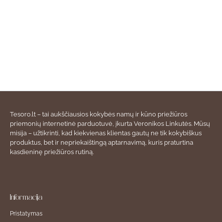
Tesoro.lt – tai aukščiausios kokybės namų ir kūno priežiūros
priemonių internetinė parduotuvė, įkurta Veronikos Linkutės. Mūsų
misija – užtikrinti, kad kiekvienas klientas gautų ne tik kokybiškus
produktus, bet ir nepriekaištingą aptarnavimą, kuris praturtina
kasdieninę priežiūros rutiną.
Informacija
Pristatymas