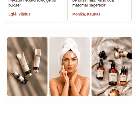
niekada nebuvo tokio geros
bendravimas. Mano oda
A
būklės.”
matomai pagerėjo!”
š
Eglė, Vilnius
Monika, Kaunas
S