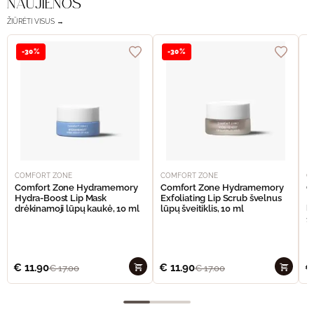
NAUJIENOS
ŽIŪRĖTI VISUS →
-30%
-30%
COMFORT ZONE
COMFORT ZONE
C
Comfort Zone Hydramemory
Comfort Zone Hydramemory
C
Hydra-Boost Lip Mask
Exfoliating Lip Scrub švelnus
H
drėkinamoji lūpų kaukė, 10 ml
lūpų šveitiklis, 10 ml
l
15
€
11.90
€
11.90
€
€
17.00
€
17.00