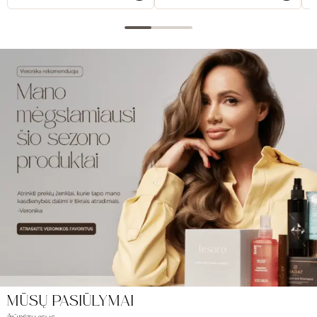
MŪSŲ PASIŪLYMAI