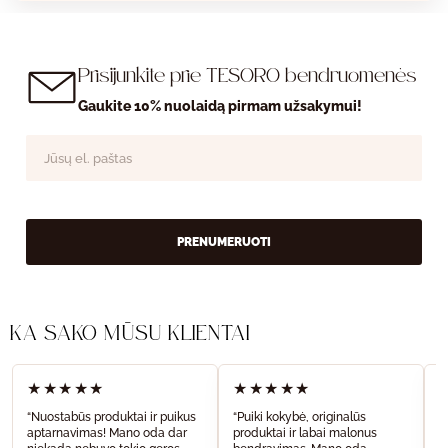
Prisijunkite prie TESORO bendruomenės
Gaukite 10% nuolaidą pirmam užsakymui!
PRENUMERUOTI
KĄ SAKO MŪSŲ KLIENTAI
★★★★★
★★★★★
“Nuostabūs produktai ir puikus
“Puiki kokybė, originalūs
“
aptarnavimas! Mano oda dar
produktai ir labai malonus
a