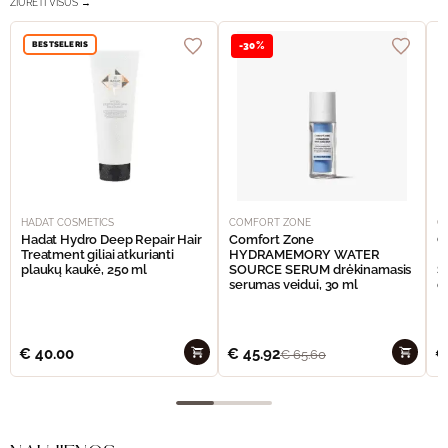
ŽIŪRĖTI VISUS →
BESTSELERIS
-30%
HADAT COSMETICS
COMFORT ZONE
C
Hadat Hydro Deep Repair Hair
Comfort Zone
C
Treatment giliai atkurianti
HYDRAMEMORY WATER
H
plaukų kaukė, 250 ml
SOURCE SERUM drėkinamasis
S
serumas veidui, 30 ml
d
p
€
40.00
€
45.92
€
€
65.60