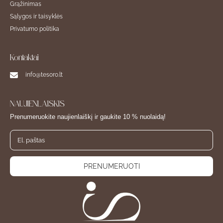
Grąžinimas
Sąlygos ir taisyklės
Privatumo politika
Kontaktai
info@tesoro.lt
NAUJIENLAIŠKIS
Prenumeruokite naujienlaiškį ir gaukite 10 % nuolaidą!
PRENUMERUOTI