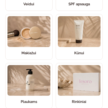
Veidui
SPF apsauga
Makiažui
Kūnui
Plaukams
Rinkiniai