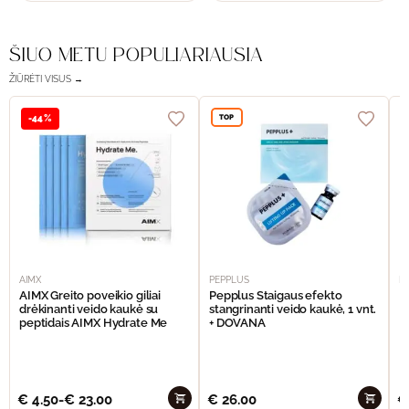
ŠIUO METU POPULIARIAUSIA
ŽIŪRĖTI VISUS →
TOP
-44%
AIMX
PEPPLUS
P
AIMX Greito poveikio giliai
Pepplus Staigaus efekto
P
drėkinanti veido kaukė su
stangrinanti veido kaukė, 1 vnt.
F
peptidais AIMX Hydrate Me
+ DOVANA
€
4.50
-
€
23.00
€
26.00
€