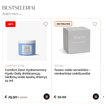
BESTSELERIAI
ŽIŪRĖTI VISUS →
BESTSELERIS
-30%
COMFORT ZONE
TESORO
C
Comfort Zone Hydramemory
Tesoro veido servetėlės –
C
Hyalu-Daily drėkinamųjų
vienkartiniai rankšluosčiai
H
lakštinių veido kaukių rinkinys,
L
15 vnt.
l
€
25.90
€
10.00
€
€
37.00