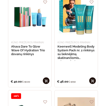
KŪNO PRIEŽIŪROS RINKINIAI
KŪNO PRIEŽIŪROS RINKINIAI
Ahava Dare To Glow
Keenwell Modeling Body
Wave Of Hydration Trio
System Pack nr. 2 rinkinys
dovanų rinkinys
su lieknėjimą
skatinančiomis
priemonėmis
€
40.00
€
46.00
€
50.00
€
57.50
-20%