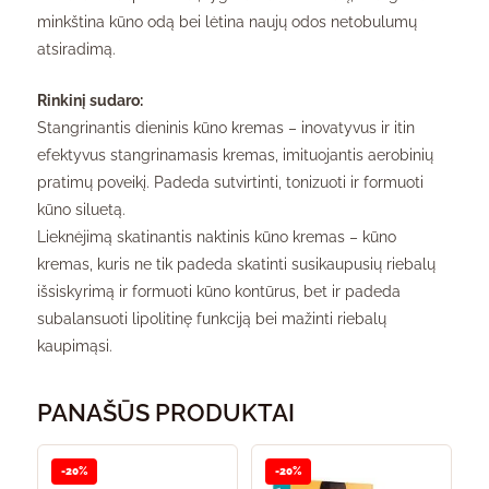
minkština kūno odą bei lėtina naujų odos netobulumų
atsiradimą.
Rinkinį sudaro:
Stangrinantis dieninis kūno kremas – inovatyvus ir itin
efektyvus stangrinamasis kremas, imituojantis aerobinių
pratimų poveikį. Padeda sutvirtinti, tonizuoti ir formuoti
kūno siluetą.
Lieknėjimą skatinantis naktinis kūno kremas – kūno
kremas, kuris ne tik padeda skatinti susikaupusių riebalų
išsiskyrimą ir formuoti kūno kontūrus, bet ir padeda
subalansuoti lipolitinę funkciją bei mažinti riebalų
kaupimąsi.
PANAŠŪS PRODUKTAI
-20%
-20%