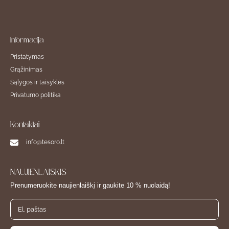
Informacija
Pristatymas
Grąžinimas
Sąlygos ir taisyklės
Privatumo politika
Kontaktai
info@tesoro.lt
NAUJIENLAIŠKIS
Prenumeruokite naujienlaiškį ir gaukite 10 % nuolaidą!