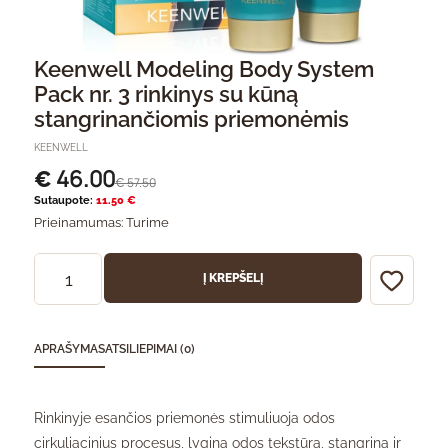
Keenwell Modeling Body System
Pack nr. 3 rinkinys su kūną
stangrinančiomis priemonėmis
KEENWELL
46.00
€
57.50
€
Sutaupote:
11.50 €
Prieinamumas:
Turime
Į KREPŠELĮ
APRAŠYMAS
ATSILIEPIMAI (0)
Rinkinyje esančios priemonės stimuliuoja odos
cirkuliacinius procesus, lygina odos tekstūrą, stangrina ir