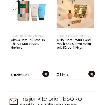
KŪNO PRIEŽIŪROS RINKINIAI
KŪNO PRIEŽIŪROS RINKINIAI
Ahava Dare To Glow On
Oribe Cote D’Azur Hand
The Go Duo dovanų
Wash And Creme rankų
rinkinys
priežiūros rinkinys
€
86.90
€
11.60
€
14.50
Prisijunkite prie TESORO