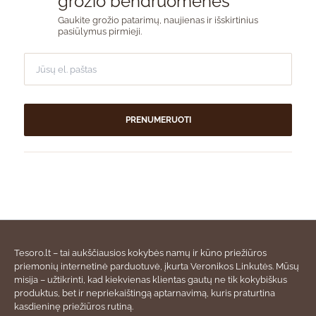
grožio bendruomenės
Gaukite grožio patarimų, naujienas ir išskirtinius
pasiūlymus pirmieji.
PRENUMERUOTI
Tesoro.lt – tai aukščiausios kokybės namų ir kūno priežiūros
priemonių internetinė parduotuvė, įkurta Veronikos Linkutės. Mūsų
misija – užtikrinti, kad kiekvienas klientas gautų ne tik kokybiškus
produktus, bet ir nepriekaištingą aptarnavimą, kuris praturtina
kasdieninę priežiūros rutiną.