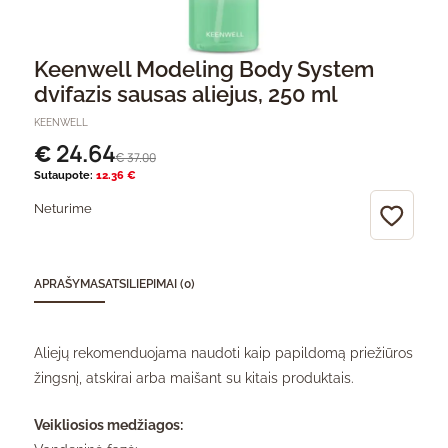
Keenwell Modeling Body System
dvifazis sausas aliejus, 250 ml
KEENWELL
24.64
€
37.00
€
Sutaupote:
12.36 €
Neturime
APRAŠYMAS
ATSILIEPIMAI (0)
Aliejų rekomenduojama naudoti kaip papildomą priežiūros
žingsnį, atskirai arba maišant su kitais produktais.
Veikliosios medžiagos: