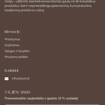
misija – užtikrinti, kad kiekvienas klientas gautų ne tik kokybiškus
produktus, bet ir nepriekaištingą aptarnavimą, kuris praturtina
kasdieninę priežiūros rutiną.
Informacija
Pristatymas
Grąžinimas
Sąlygos ir taisyklės
Privatumo politika
Kontaktai
info@tesoro.lt
NAUJIENLAIŠKIS
Prenumeruokite naujienlaiškį ir gaukite 10 % nuolaidą!