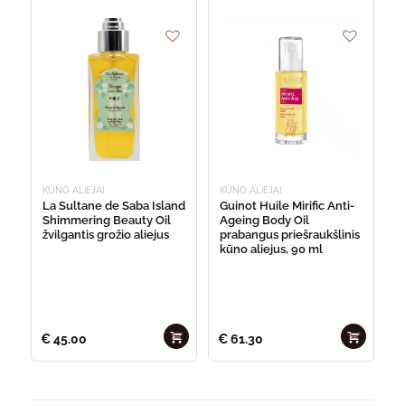
KŪNO ALIEJAI
KŪNO ALIEJAI
La Sultane de Saba Island
Guinot Huile Mirific Anti-
Shimmering Beauty Oil
Ageing Body Oil
žvilgantis grožio aliejus
prabangus priešraukšlinis
kūno aliejus, 90 ml
€
45.00
€
61.30