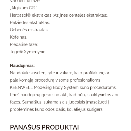
Vandeninė fazė:
„Algisium C®“.
Herbasol® ekstraktas (Azijinės centelės ekstraktas).
Pelžiedės ekstraktas.
Gebenės ekstraktas.
Kofeinas.
Riebalinė fazė:
Tego® Xymenynic.
Naudojimas:
Naudokite kasdien, ryte ir vakare, kaip profilaktinę ar
palaikomąją procedūrą visoms profesionalioms
KEENWELL Modeling Body System kūno procedūroms.
Prieš naudojimą gerai suplakti, kad būtų suaktyvintos abi
fazės. Sumaišius, sukamaisiais judesiais įmasažuoti į
problemines kūno odos dalis, kol aliejus susigers.
PANAŠŪS PRODUKTAI