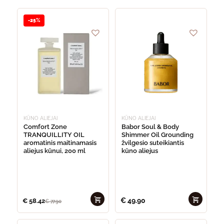
-25%
KŪNO ALIEJAI
KŪNO ALIEJAI
Comfort Zone
Babor Soul & Body
TRANQUILLITY OIL
Shimmer Oil Grounding
aromatinis maitinamasis
žvilgesio suteikiantis
aliejus kūnui, 200 ml
kūno aliejus
€
49.90
€
58.42
€
77.90