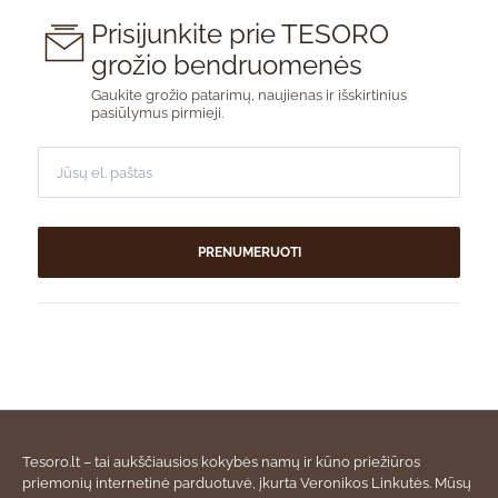
Prisijunkite prie TESORO
grožio bendruomenės
Gaukite grožio patarimų, naujienas ir išskirtinius
pasiūlymus pirmieji.
PRENUMERUOTI
Tesoro.lt – tai aukščiausios kokybės namų ir kūno priežiūros
priemonių internetinė parduotuvė, įkurta Veronikos Linkutės. Mūsų