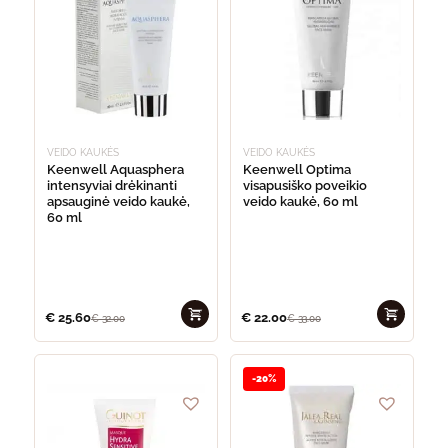
VEIDO KAUKĖS
VEIDO KAUKĖS
Keenwell Aquasphera
Keenwell Optima
intensyviai drėkinanti
visapusiško poveikio
apsauginė veido kaukė,
veido kaukė, 60 ml
60 ml
€
25.60
€
22.00
€
32.00
€
33.00
-20%