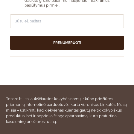
Gaukite grožio patarimų, naujienas ir išskirtinius
pasiūlymus pirmieji.
PRENUMERUOTI
Tesoro.lt – tai aukščiausios kokybės namų ir kūno priežiūros
priemonių internetinė parduotuvė, įkurta Veronikos Linkutės. Mūsų
misija – užtikrinti, kad kiekvienas klientas gautų ne tik kokybiškus
produktus, bet ir nepriekaištingą aptarnavimą, kuris praturtina
kasdieninę priežiūros rutiną.