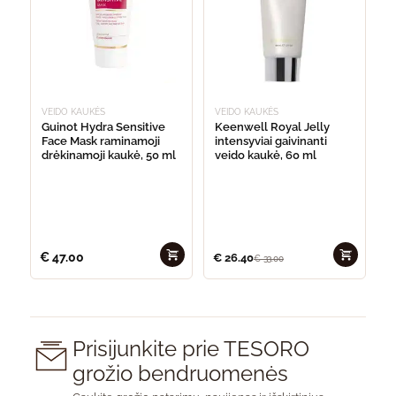
VEIDO KAUKĖS
VEIDO KAUKĖS
Guinot Hydra Sensitive
Keenwell Royal Jelly
Face Mask raminamoji
intensyviai gaivinanti
drėkinamoji kaukė, 50 ml
veido kaukė, 60 ml
€
47.00
€
26.40
€
33.00
Prisijunkite prie TESORO
grožio bendruomenės