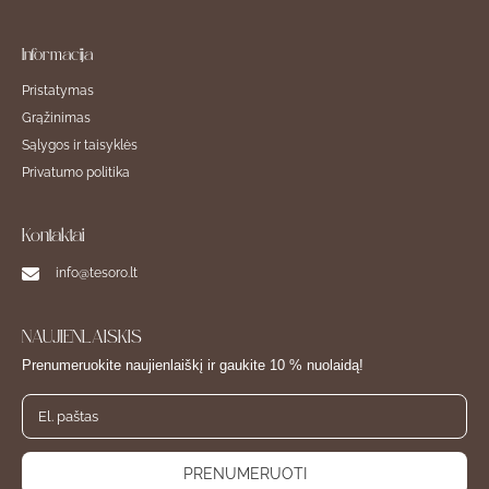
Informacija
Pristatymas
Grąžinimas
Sąlygos ir taisyklės
Privatumo politika
Kontaktai
info@tesoro.lt
NAUJIENLAIŠKIS
Prenumeruokite naujienlaiškį ir gaukite 10 % nuolaidą!
PRENUMERUOTI