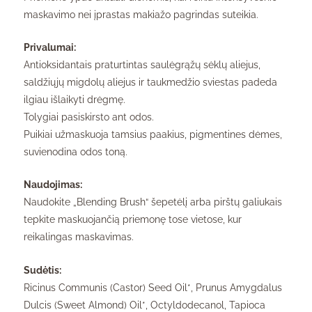
maskavimo nei įprastas makiažo pagrindas suteikia.
Privalumai:
Antioksidantais praturtintas saulėgrąžų sėklų aliejus,
saldžiųjų migdolų aliejus ir taukmedžio sviestas padeda
ilgiau išlaikyti drėgmę.
Tolygiai pasiskirsto ant odos.
Puikiai užmaskuoja tamsius paakius, pigmentines dėmes,
suvienodina odos toną.
Naudojimas:
Naudokite „Blending Brush“ šepetėlį arba pirštų galiukais
tepkite maskuojančią priemonę tose vietose, kur
reikalingas maskavimas.
Sudėtis:
Ricinus Communis (Castor) Seed Oil*, Prunus Amygdalus
Dulcis (Sweet Almond) Oil*, Octyldodecanol, Tapioca