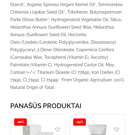
Starch*, Argania Spinosa (Argan) Kernel Oil*, Simmondsia
Chinensis (Jojoba) Seed Oil*, Tribehenin, Butyrospermum
Parkii (Shea) Butter*, Hydrogenated Vegetable Oil, Silica,
Helianthus Annuus (Sunflower) Seed Wax, Helianthus
Annuus (Sunflower) Seed Oil, Hectorite,
Oleic/Linoleic/Linolenic Polyglycerides, Diisostearoyl
Polyglyceryl-3 Dimer Dilinoleate, Copernicia Cerifera
(Carnauba) Wax, Tocopherol (Vitamin E), Ascorbyl
Palmitate (Vitamin C), Hydrogenated Castor Oil. May
Contain (+/-): Titanium Dioxide (CI 77891), Iron Oxides (CI
77491, CI 77492, CI 77499). *From Organic Agriculture, 100%
Natural Origin of Total.
PANAŠŪS PRODUKTAI
-20%
-33%