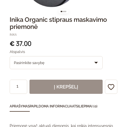
Inika Organic stipraus maskavimo
priemonė
INIKA
37.00
€
Atspalvis
Į KREPŠELĮ
APRAŠYMAS
PAPILDOMA INFORMACIJA
ATSILIEPIMAI (0)
Priemonė ypač aktuali dienomis, kai reikia intensyvesnio