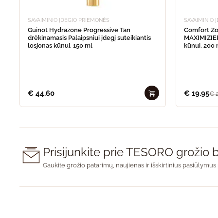
SAVAIMINIO ĮDEGIO PRIEMONĖS
SAVAIMINIO 
Guinot Hydrazone Progressive Tan
Comfort Z
drėkinamasis Palaipsniui įdegį suteikiantis
MAXIMIZIER 
losjonas kūnui, 150 ml
kūnui, 200 
€
44.60
€
19.95
€
2
Prisijunkite prie TESORO groži
Gaukite grožio patarimų, naujienas ir išskirtinius pasiūlymus 