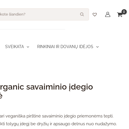
s
SVEIKATA
RINKINIAI IR DOVANŲ IDĖJOS
Organic savaiminio įdegio
ė
ari veganiška pirštinė savaiminio įdegio priemonėms tepti.
kti tolygų įdegį be dryžių ir apsaugo delnus nuo nudažymo.