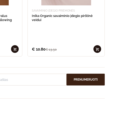
SAVAIMINIO ĮDEGIO PRIEMONĖS
ralus
Inika Organic savaiminio įdegio pirštinė
 Glowing
veidui
€
10.80
€
13.50
PRENUMERUOTI