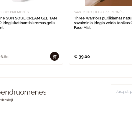
ĮDEGIO PRIEMONĖS
SAVAIMINIO ĮDEGIO PRIEMONĖS
one SUN SOUL CREAM GEL TAN
Three Warriors purškiamas natū
įdegį skatinantis kremas gelis
savaiminio įdegio veido tonikas
ml
Face Mist
€
39.00
6.60
o bendruomenės
pirmieji.