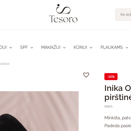
Product
search
DUI
SPF
MAKIAŽUI
KŪNUI
PLAUKAMS
irštinė
-20%
Inika 
pirštin
INIKA
Minkšta, patv
Padeda pasie