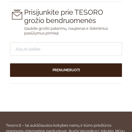
Prisijunkite prie TESORO
grožio bendruomenės
Gaukite grožio patarimų, naujienas ir išskirtinius
pasiūlymus pirmieji.
PRENUMERUOTI
Tesoro.lt – tai aukščiausios kokybės namų ir kūno priežiūros
priemonių internetinė parduotuvė, įkurta Veronikos Linkutės. Mūsų