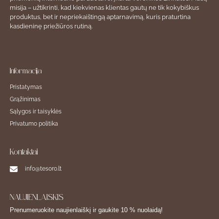
misija – užtikrinti, kad kiekvienas klientas gautų ne tik kokybiškus
produktus, bet ir nepriekaištingą aptarnavimą, kuris praturtina
kasdieninę priežiūros rutiną.
Informacija
Pristatymas
Grąžinimas
Sąlygos ir taisyklės
Privatumo politika
Kontaktai
info@tesoro.lt
NAUJIENLAIŠKIS
Prenumeruokite naujienlaiškį ir gaukite 10 % nuolaidą!