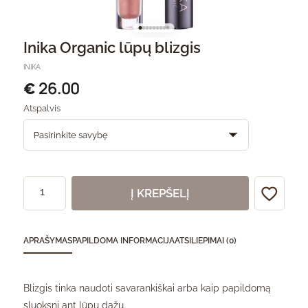
Inika Organic lūpų blizgis
INIKA
26.00
€
Atspalvis
Į KREPŠELĮ
APRAŠYMAS
PAPILDOMA INFORMACIJA
ATSILIEPIMAI (0)
Blizgis tinka naudoti savarankiškai arba kaip papildomą
sluoksnį ant lūpų dažų.