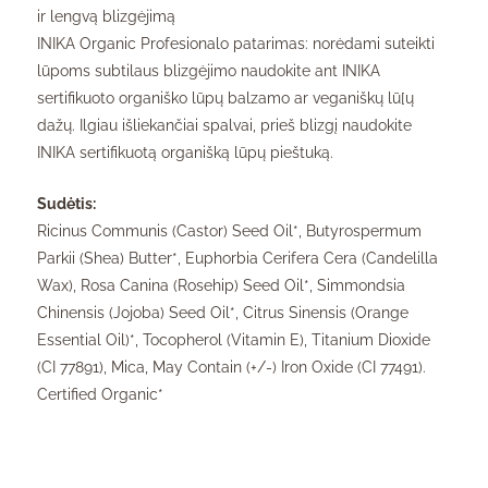
ir lengvą blizgėjimą
INIKA Organic Profesionalo patarimas: norėdami suteikti
lūpoms subtilaus blizgėjimo naudokite ant INIKA
sertifikuoto organiško lūpų balzamo ar veganiškų lū[ų
dažų. Ilgiau išliekančiai spalvai, prieš blizgį naudokite
INIKA sertifikuotą organišką lūpų pieštuką.
Sudėtis:
Ricinus Communis (Castor) Seed Oil*, Butyrospermum
Parkii (Shea) Butter*, Euphorbia Cerifera Cera (Candelilla
Wax), Rosa Canina (Rosehip) Seed Oil*, Simmondsia
Chinensis (Jojoba) Seed Oil*, Citrus Sinensis (Orange
Essential Oil)*, Tocopherol (Vitamin E), Titanium Dioxide
(CI 77891), Mica, May Contain (+/-) Iron Oxide (CI 77491).
Certified Organic*