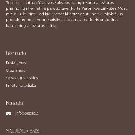
Tesoro.lt – tai aukščiausios kokybės namų ir kūno priežiūros
priemonių internetinė parduotuvė, įkurta Veronikos Linkutės. Mūsų
misija – užtikrinti, kad kiekvienas klientas gautų ne tik kokybiškus
produktus, bet ir nepriekaištingą aptarnavimą, kuris praturtina
kasdieninę priežiūros rutiną.
Informacija
Pristatymas
Grąžinimas
Sąlygos ir taisyklės
Privatumo politika
Kontaktai
info@tesoro.lt
NAUJIENLAIŠKIS