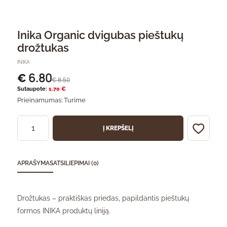
Inika Organic dvigubas pieštukų
drožtukas
INIKA
6.80
€
8.50
€
Sutaupote:
1.70 €
Prieinamumas:
Turime
Į KREPŠELĮ
APRAŠYMAS
ATSILIEPIMAI (0)
Drožtukas – praktiškas priedas, papildantis pieštukų
formos INIKA produktų liniją.