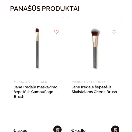
PANAŠŪS PRODUKTAI
MAKIAŽO ŠEPETĖLIAI IR
MAKIAŽO ŠEPETĖLIAI IR
KEMPINĖLĖS
KEMPINĖLĖS
Jane Iredale maskavimo
Jane Iredale šepetėlis
šepetėlis Camouflage
Skaistalams Cheek Brush
Brush
€
27.90
€
54.80