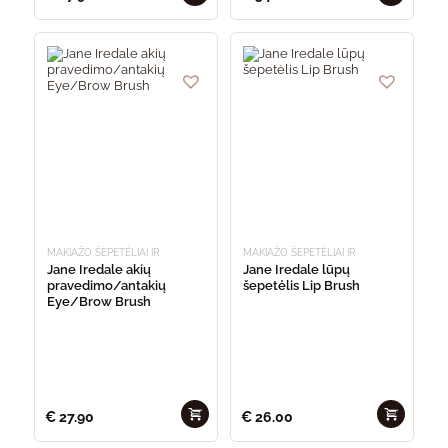
MAKIAŽO ŠEPETĖLIAI IR
MAKIAŽO ŠEPETĖLIAI IR
KEMPINĖLĖS
KEMPINĖLĖS
Jane Iredale akių
Jane Iredale lūpų
pravedimo/antakių
šepetėlis Lip Brush
Eye/Brow Brush
€
27.90
€
26.00