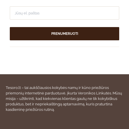
PRENUMERUOTI
Tesoro.lt – tai aukščiausios kokybės namų ir kūno priežiūros
priemonių internetinė parduotuvė, įkurta Veronikos Linkutės. Mūsų
misija – užtikrinti, kad kiekvienas klientas gautų ne tik kokybiškus
produktus, bet ir nepriekaištingą aptarnavimą, kuris praturtina
kasdieninę priežiūros rutiną.