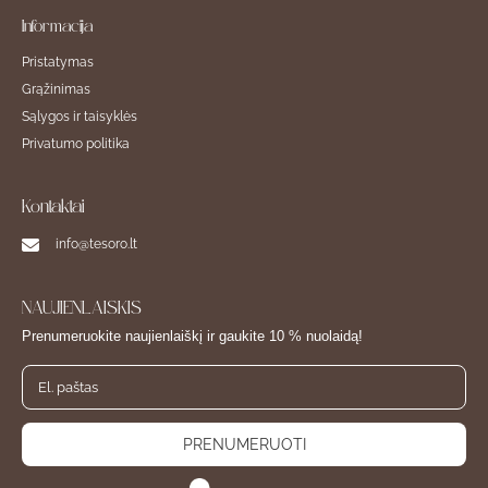
Informacija
Pristatymas
Grąžinimas
Sąlygos ir taisyklės
Privatumo politika
Kontaktai
info@tesoro.lt
NAUJIENLAIŠKIS
Prenumeruokite naujienlaiškį ir gaukite 10 % nuolaidą!
PRENUMERUOTI