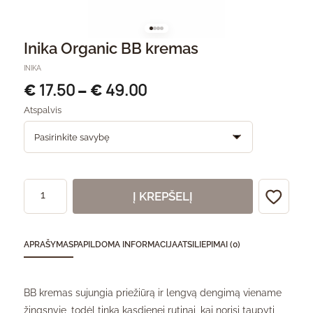
Inika Organic BB kremas
INIKA
17.50
49.00
€
–
€
Atspalvis
Į KREPŠELĮ
APRAŠYMAS
PAPILDOMA INFORMACIJA
ATSILIEPIMAI (0)
BB kremas sujungia priežiūrą ir lengvą dengimą viename
žingsnyje, todėl tinka kasdienei rutinai, kai norisi taupyti