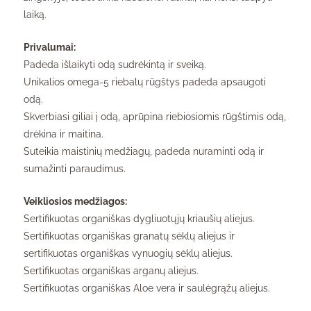
laiką.
Privalumai:
Padeda išlaikyti odą sudrėkintą ir sveiką.
Unikalios omega-5 riebalų rūgštys padeda apsaugoti
odą.
Skverbiasi giliai į odą, aprūpina riebiosiomis rūgštimis odą,
drėkina ir maitina.
Suteikia maistinių medžiagų, padeda nuraminti odą ir
sumažinti paraudimus.
Veikliosios medžiagos:
Sertifikuotas organiškas dygliuotųjų kriaušių aliejus.
Sertifikuotas organiškas granatų sėklų aliejus ir
sertifikuotas organiškas vynuogių sėklų aliejus.
Sertifikuotas organiškas arganų aliejus.
Sertifikuotas organiškas Aloe vera ir saulėgrąžų aliejus.