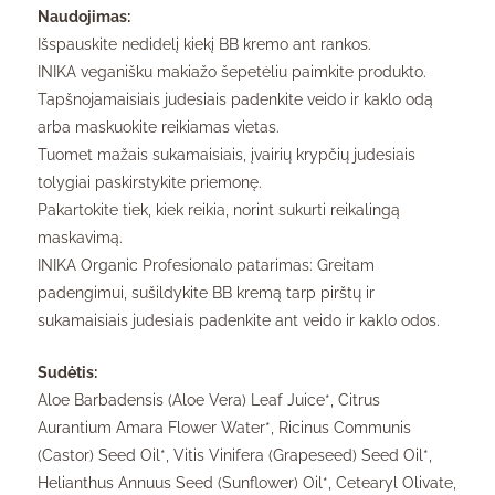
Naudojimas:
Išspauskite nedidelį kiekį BB kremo ant rankos.
INIKA veganišku makiažo šepetėliu paimkite produkto.
Tapšnojamaisiais judesiais padenkite veido ir kaklo odą
arba maskuokite reikiamas vietas.
Tuomet mažais sukamaisiais, įvairių krypčių judesiais
tolygiai paskirstykite priemonę.
Pakartokite tiek, kiek reikia, norint sukurti reikalingą
maskavimą.
INIKA Organic Profesionalo patarimas: Greitam
padengimui, sušildykite BB kremą tarp pirštų ir
sukamaisiais judesiais padenkite ant veido ir kaklo odos.
Sudėtis:
Aloe Barbadensis (Aloe Vera) Leaf Juice*, Citrus
Aurantium Amara Flower Water*, Ricinus Communis
(Castor) Seed Oil*, Vitis Vinifera (Grapeseed) Seed Oil*,
Helianthus Annuus Seed (Sunflower) Oil*, Cetearyl Olivate,