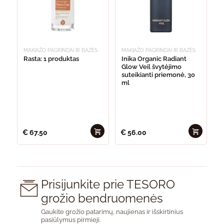
MAKIAŽO PAGRINDAI IR BAZĖS
MAKIAŽO PAGRINDAI IR BAZĖS
Rasta: 1 produktas
Inika Organic Radiant
Glow Veil švytėjimo
suteikianti priemonė, 30
ml
€
67.50
€
56.00
Prisijunkite prie TESORO
grožio bendruomenės
Gaukite grožio patarimų, naujienas ir išskirtinius
pasiūlymus pirmieji.