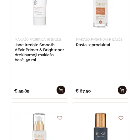
MAKIAŽO PAGRINDAI IR BAZĖS
MAKIAŽO PAGRINDAI IR BAZĖS
Jane Iredale Smooth
Rasta: 2 produktai
Affair Primer & Brightener
drėkinamoji makiažo
bazė, 50 ml
€
59.89
€
67.50