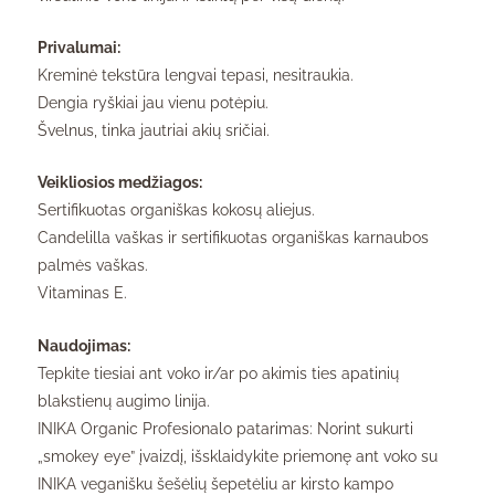
Privalumai:
Kreminė tekstūra lengvai tepasi, nesitraukia.
Dengia ryškiai jau vienu potėpiu.
Švelnus, tinka jautriai akių sričiai.
Veikliosios medžiagos:
Sertifikuotas organiškas kokosų aliejus.
Candelilla vaškas ir sertifikuotas organiškas karnaubos
palmės vaškas.
Vitaminas E.
Naudojimas:
Tepkite tiesiai ant voko ir/ar po akimis ties apatinių
blakstienų augimo linija.
INIKA Organic Profesionalo patarimas: Norint sukurti
„smokey eye” įvaizdį, išsklaidykite priemonę ant voko su
INIKA veganišku šešėlių šepetėliu ar kirsto kampo