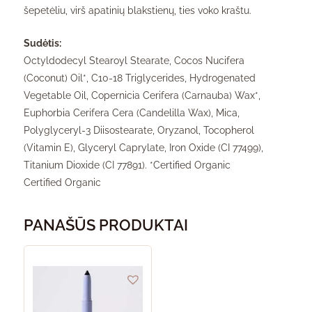
šepetėliu, virš apatinių blakstienų, ties voko kraštu.
Sudėtis:
Octyldodecyl Stearoyl Stearate, Cocos Nucifera
(Coconut) Oil*, C10-18 Triglycerides, Hydrogenated
Vegetable Oil, Copernicia Cerifera (Carnauba) Wax*,
Euphorbia Cerifera Cera (Candelilla Wax), Mica,
Polyglyceryl-3 Diisostearate, Oryzanol, Tocopherol
(Vitamin E), Glyceryl Caprylate, Iron Oxide (CI 77499),
Titanium Dioxide (CI 77891). *Certified Organic
Certified Organic
PANAŠŪS PRODUKTAI
This
product
has
multiple
variants.
The