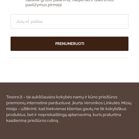
pasiūlymus pirmieji.
PRENUMERUOTI
Tesoro.lt – tai aukščiausios kokybės namų ir kūno priežiūros
priemonių internetinė parduotuvė, įkurta Veronikos Linkutės. Mūsų
misija – užtikrinti, kad kiekvienas klientas gautų ne tik kokybiškus
produktus, bet ir nepriekaištingą aptarnavimą, kuris praturtina
kasdieninę priežiūros rutiną.