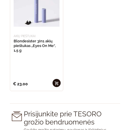
options
may
be
chosen
on
the
product
page
AKIŲ PIEŠTUKAI
Blondesister 3In1 akių
pieštukas „Eyes On Me“,
1,5 g
€
23.00
Prisijunkite prie TESORO
grožio bendruomenės
Gaukite grožio patarimų, naujienas ir išskirtinius