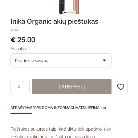
Inika Organic akių pieštukas
INIKA
25.00
€
Atspalvis
Į KREPŠELĮ
APRAŠYMAS
PAPILDOMA INFORMACIJA
ATSILIEPIMAI (0)
Pieštukas sukurtas taip, kad tiktų tiek apatinio, tiek
viršutinio voko linijai ir išliktų per visą dieną.