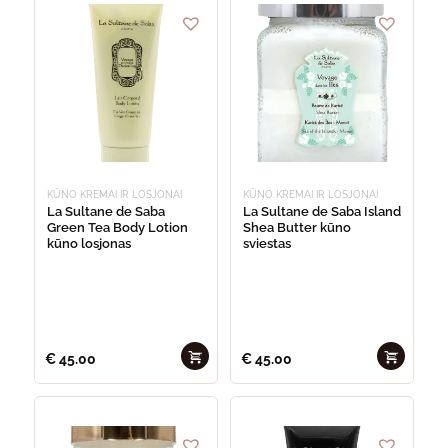
KŪNO KREMAI IR LOSJONAI
KŪNO KREMAI IR LOSJONAI
La Sultane de Saba
La Sultane de Saba Island
Green Tea Body Lotion
Shea Butter kūno
kūno losjonas
sviestas
€
45.00
€
45.00