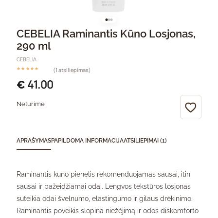
CEBELIA Raminantis Kūno Losjonas,
290 ml
CEBELIA
(1 atsiliepimas)
Įvertinimas:
iš 5 (viso įvertinimų:
)
41.00
€
Neturime
APRAŠYMAS
PAPILDOMA INFORMACIJA
ATSILIEPIMAI (1)
Raminantis kūno pienelis rekomenduojamas sausai, itin
sausai ir pažeidžiamai odai. Lengvos tekstūros losjonas
suteikia odai švelnumo, elastingumo ir gilaus drėkinimo.
Raminantis poveikis slopina niežėjimą ir odos diskomforto