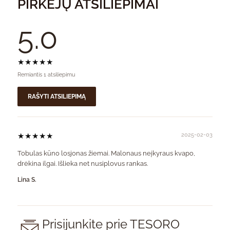
PIRKĖJŲ ATSILIEPIMAI
5.0
★★★★★
Remiantis 1 atsiliepimu
RAŠYTI ATSILIEPIMĄ
★★★★★
2025-02-03
Tobulas kūno losjonas žiemai. Malonaus neįkyraus kvapo,
drėkina ilgai. Išlieka net nusiplovus rankas.
Lina S.
Prisijunkite prie TESORO