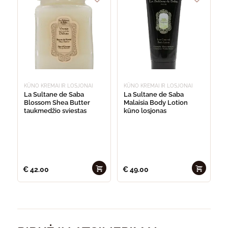
KŪNO KREMAI IR LOSJONAI
KŪNO KREMAI IR LOSJONAI
La Sultane de Saba
La Sultane de Saba
Blossom Shea Butter
Malaisia Body Lotion
taukmedžio sviestas
kūno losjonas
€
42.00
€
49.00