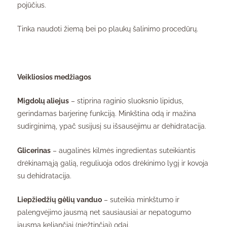
pojūčius.
Tinka naudoti žiemą bei po plaukų šalinimo procedūrų.
Veikliosios medžiagos
Migdolų aliejus
– stiprina raginio sluoksnio lipidus,
gerindamas barjerinę funkciją. Minkština odą ir mažina
sudirginimą, ypač susijusį su išsausėjimu ar dehidratacija.
Glicerinas
– augalinės kilmės ingredientas suteikiantis
drėkinamąją galią, reguliuoja odos drėkinimo lygį ir kovoja
su dehidratacija.
Liepžiedžių gėlių vanduo
– suteikia minkštumo ir
palengvėjimo jausmą net sausiausiai ar nepatogumo
jausmą keliančiai (niežtinčiai) odai.