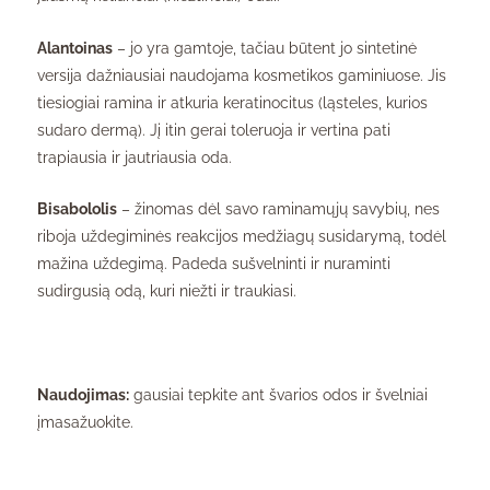
Alantoinas
– jo yra gamtoje, tačiau būtent jo sintetinė
versija dažniausiai naudojama kosmetikos gaminiuose. Jis
tiesiogiai ramina ir atkuria keratinocitus (ląsteles, kurios
sudaro dermą). Jį itin gerai toleruoja ir vertina pati
trapiausia ir jautriausia oda.
Bisabololis
– žinomas dėl savo raminamųjų savybių, nes
riboja uždegiminės reakcijos medžiagų susidarymą, todėl
mažina uždegimą. Padeda sušvelninti ir nuraminti
sudirgusią odą, kuri niežti ir traukiasi.
Naudojimas:
gausiai tepkite ant švarios odos ir švelniai
įmasažuokite.