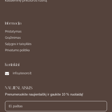
kasdieninę priežiūros rutiną.
Informacija
Pristatymas
Grąžinimas
Sąlygos ir taisyklės
Privatumo politika
Kontaktai
info@tesoro.lt
NAUJIENLAIŠKIS
Prenumeruokite naujienlaiškį ir gaukite 10 % nuolaidą!