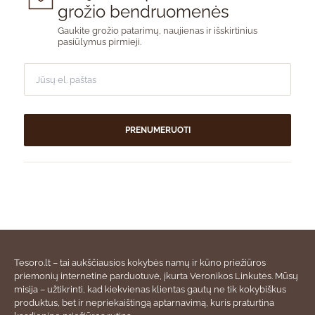
grožio bendruomenės
Gaukite grožio patarimų, naujienas ir išskirtinius
pasiūlymus pirmieji.
PRENUMERUOTI
Tesoro.lt – tai aukščiausios kokybės namų ir kūno priežiūros
priemonių internetinė parduotuvė, įkurta Veronikos Linkutės. Mūsų
misija – užtikrinti, kad kiekvienas klientas gautų ne tik kokybiškus
produktus, bet ir nepriekaištingą aptarnavimą, kuris praturtina