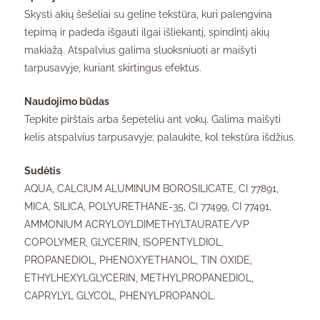
Skysti akių šešėliai su geline tekstūra, kuri palengvina
tepimą ir padeda išgauti ilgai išliekantį, spindintį akių
makiažą. Atspalvius galima sluoksniuoti ar maišyti
tarpusavyje, kuriant skirtingus efektus.
Naudojimo būdas
Tepkite pirštais arba šepetėliu ant vokų. Galima maišyti
kelis atspalvius tarpusavyje; palaukite, kol tekstūra išdžius.
Sudėtis
AQUA, CALCIUM ALUMINUM BOROSILICATE, CI 77891,
MICA, SILICA, POLYURETHANE-35, CI 77499, CI 77491,
AMMONIUM ACRYLOYLDIMETHYLTAURATE/VP
COPOLYMER, GLYCERIN, ISOPENTYLDIOL,
PROPANEDIOL, PHENOXYETHANOL, TIN OXIDE,
ETHYLHEXYLGLYCERIN, METHYLPROPANEDIOL,
CAPRYLYL GLYCOL, PHENYLPROPANOL.