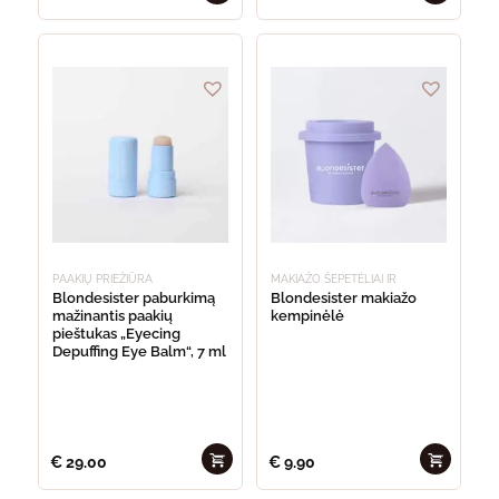
PAAKIŲ PRIEŽIŪRA
MAKIAŽO ŠEPETĖLIAI IR
KEMPINĖLĖS
Blondesister paburkimą
Blondesister makiažo
mažinantis paakių
kempinėlė
pieštukas „Eyecing
Depuffing Eye Balm“, 7 ml
€
29.00
€
9.90