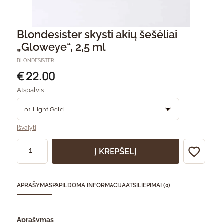
Blondesister skysti akių šešėliai
„Gloweye“, 2,5 ml
BLONDESISTER
€ 22.00
Atspalvis
Išvalyti
Į KREPŠELĮ
APRAŠYMAS
PAPILDOMA INFORMACIJA
ATSILIEPIMAI (0)
Aprašymas