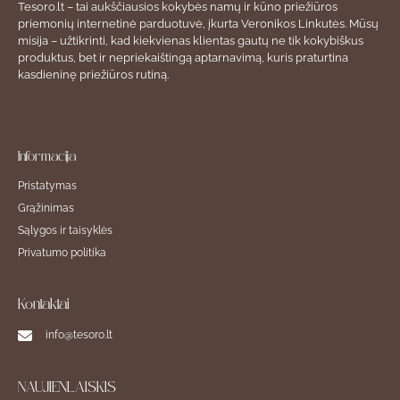
Tesoro.lt – tai aukščiausios kokybės namų ir kūno priežiūros
priemonių internetinė parduotuvė, įkurta Veronikos Linkutės. Mūsų
misija – užtikrinti, kad kiekvienas klientas gautų ne tik kokybiškus
produktus, bet ir nepriekaištingą aptarnavimą, kuris praturtina
kasdieninę priežiūros rutiną.
Informacija
Pristatymas
Grąžinimas
Sąlygos ir taisyklės
Privatumo politika
Kontaktai
info@tesoro.lt
NAUJIENLAIŠKIS