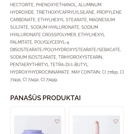
HECTORITE, PHENOXYETHANOL, ALUMINUM
HYDROXIDE, TRIETHOXYCAPRYLYLSILANE, PROPYLENE
CARBONATE, ETHYLHEXYL STEARATE, MAGNESIUM
SULFATE, SODIUM HYALURONATE, SODIUM
HYALURONATE CROSSPOLYMER, ETHYLHEXYL
PALMITATE, POLYGLYCERYL-4
DIISOSTEARATE/POLYHYDROXYSTEARATE/SEBACATE,
SODIUM ISOSTEARATE, TRIHYDROXYSTEARIN,
PENTAERYTHRITYL TETRA-DI-t-BUTYL
HYDROXYHYDROCINNAMATE. MAY CONTAIN: CI 77891, CI
77491, CI 77492, CI 77499.
PANAŠŪS PRODUKTAI
This
product
has
multipl
variants
The