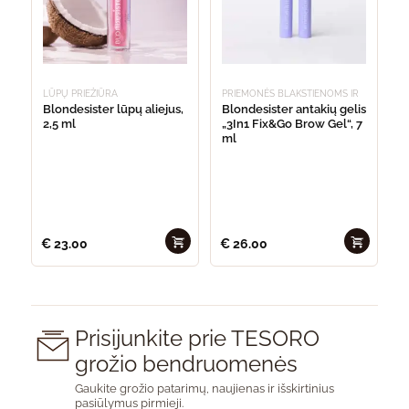
may
be
chosen
on
the
product
page
LŪPŲ PRIEŽIŪRA
PRIEMONĖS BLAKSTIENOMS IR
ANTAKIAMS
Blondesister lūpų aliejus,
Blondesister antakių gelis
2,5 ml
„3In1 Fix&Go Brow Gel“, 7
ml
€
23.00
€
26.00
Prisijunkite prie TESORO
grožio bendruomenės
Gaukite grožio patarimų, naujienas ir išskirtinius
pasiūlymus pirmieji.