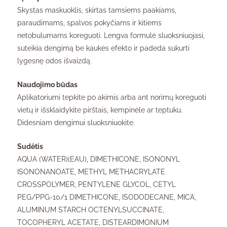
Skystas maskuoklis, skirtas tamsiems paakiams,
paraudimams, spalvos pokyčiams ir kitiems
netobulumams koreguoti. Lengva formulė sluoksniuojasi,
suteikia dengimą be kaukės efekto ir padeda sukurti
lygesnę odos išvaizdą.
Naudojimo būdas
Aplikatoriumi tepkite po akimis arba ant norimų koreguoti
vietų ir išsklaidykite pirštais, kempinėle ar teptuku.
Didesniam dengimui sluoksniuokite.
Sudėtis
AQUA (WATER)(EAU), DIMETHICONE, ISONONYL
ISONONANOATE, METHYL METHACRYLATE
CROSSPOLYMER, PENTYLENE GLYCOL, CETYL
PEG/PPG-10/1 DIMETHICONE, ISODODECANE, MICA,
ALUMINUM STARCH OCTENYLSUCCINATE,
TOCOPHERYL ACETATE, DISTEARDIMONIUM