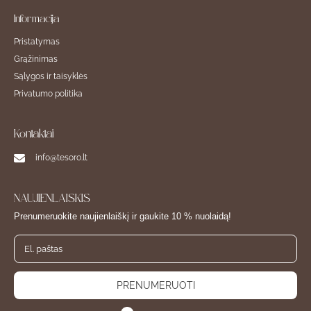
Informacija
Pristatymas
Grąžinimas
Sąlygos ir taisyklės
Privatumo politika
Kontaktai
info@tesoro.lt
NAUJIENLAIŠKIS
Prenumeruokite naujienlaiškį ir gaukite 10 % nuolaidą!
PRENUMERUOTI