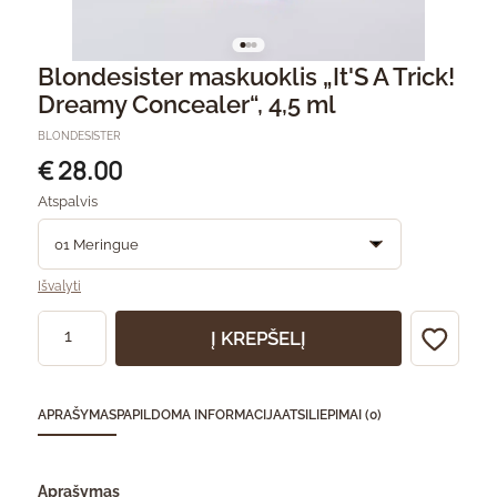
Blondesister maskuoklis „It'S A Trick!
Dreamy Concealer“, 4,5 ml
BLONDESISTER
€ 28.00
Atspalvis
Išvalyti
Į KREPŠELĮ
APRAŠYMAS
PAPILDOMA INFORMACIJA
ATSILIEPIMAI (0)
Aprašymas