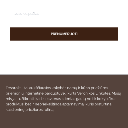
PRENUMERUOTI
Tesoro.lt – tai aukščiausios kokybės namų ir kūno priežiūros
priemonių internetinė parduotuvė, įkurta Veronikos Linkutės. Mūsų
misija – užtikrinti, kad kiekvienas klientas gautų ne tik kokybiškus
produktus, bet ir nepriekaištingą aptarnavimą, kuris praturtina
kasdieninę priežiūros rutiną.