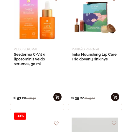
VEIDO SERUMAI
MAKIAŽO RINKINIAI
Sesderma C-Vit 5
Inika Nourishing Lip Care
liposominis veido
Trio dovanų rinkinys
serumas, 30 ml
€
57.20
€
39.20
€
71.50
€
49.00
-20%