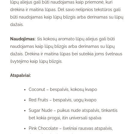
lūpų aliejus gali būti naudojamas kaip priemonė, kuri
drėkina ir maitina lūpas. Dėl savo nelipnios tekstūros gali
būti naudojamas kaip lūpų blizgis arba derinamas su lūpų
dažais.
Naudojimas:
šis kokosų aromato lūpų aliejus gali būti
naudojamas kaip lūpų blizgis arba derinamas su lūpų
dažais. Drėkina ir maitina lūpas bei suteikia joms švelnaus
švytėjimo kaip lūpų blizgis.
Atspalviai:
Coconut – bespalvis, kokosų kvapo
Red Fruits – bespalvis, uogų kvapo
Sugar Nude – puikus nude atspalvis, tinkantis
bet kokia progai, itin universali spalva
Pink Chocolate – švelniai rausvas atspalvis,