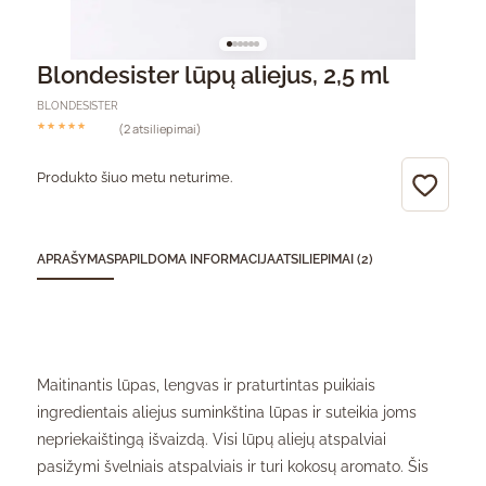
Blondesister lūpų aliejus, 2,5 ml
BLONDESISTER
(2 atsiliepimai)
Įvertinimas:
iš 5 (viso įvertinimų:
)
Produkto šiuo metu neturime.
APRAŠYMAS
PAPILDOMA INFORMACIJA
ATSILIEPIMAI (2)
Maitinantis lūpas, lengvas ir praturtintas puikiais
ingredientais aliejus suminkština lūpas ir suteikia joms
nepriekaištingą išvaizdą. Visi lūpų aliejų atspalviai
pasižymi švelniais atspalviais ir turi kokosų aromato. Šis