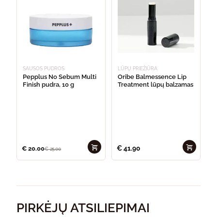
SAUSOS PUDROS
LŪPŲ PRIEŽIŪRA
Pepplus No Sebum Multi
Oribe Balmessence Lip
Finish pudra, 10 g
Treatment lūpų balzamas
€
41.90
€
20.00
€
25.00
PIRKĖJŲ ATSILIEPIMAI