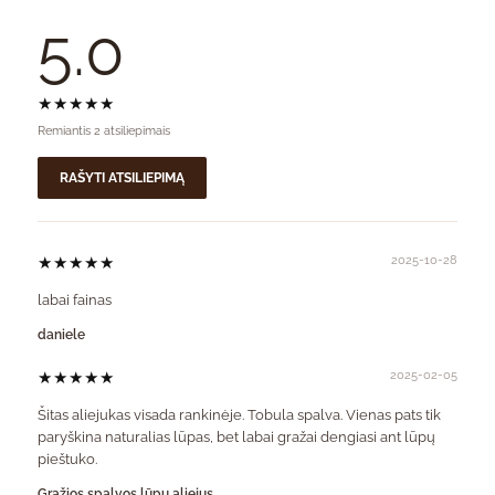
5.0
★★★★★
Remiantis 2 atsiliepimais
RAŠYTI ATSILIEPIMĄ
★★★★★
2025-10-28
labai fainas
daniele
★★★★★
2025-02-05
Šitas aliejukas visada rankinėje. Tobula spalva. Vienas pats tik
paryškina naturalias lūpas, bet labai gražai dengiasi ant lūpų
pieštuko.
Gražios spalvos lūpų aliejus