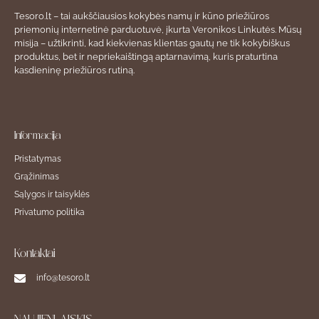
Tesoro.lt – tai aukščiausios kokybės namų ir kūno priežiūros
priemonių internetinė parduotuvė, įkurta Veronikos Linkutės. Mūsų
misija – užtikrinti, kad kiekvienas klientas gautų ne tik kokybiškus
produktus, bet ir nepriekaištingą aptarnavimą, kuris praturtina
kasdieninę priežiūros rutiną.
Informacija
Pristatymas
Grąžinimas
Sąlygos ir taisyklės
Privatumo politika
Kontaktai
info@tesoro.lt