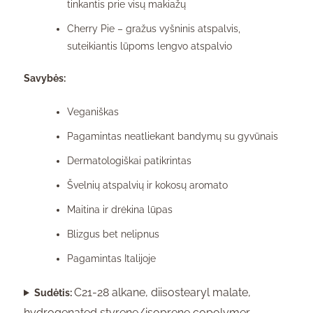
tinkantis prie visų makiažų
Cherry Pie – gražus vyšninis atspalvis,
suteikiantis lūpoms lengvo atspalvio
Savybės:
Veganiškas
Pagamintas neatliekant bandymų su gyvūnais
Dermatologiškai patikrintas
Švelnių atspalvių ir kokosų aromato
Maitina ir drėkina lūpas
Blizgus bet nelipnus
Pagamintas Italijoje
C21-28 alkane, diisostearyl malate,
Sudėtis:
hydrogenated styrene/isoprene copolymer,