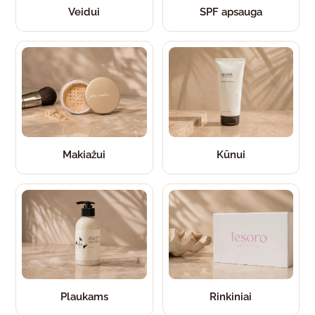
Veidui
SPF apsauga
Makiažui
Kūnui
Plaukams
Rinkiniai