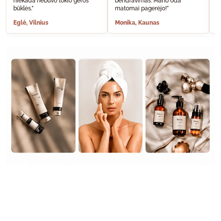
niekada nebuvo tokio geros
bendravimas. Mano oda
A
būklės.”
matomai pagerėjo!”
š
Eglė, Vilnius
Monika, Kaunas
S