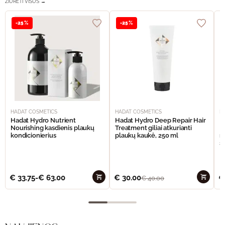
ŽIŪRĖTI VISUS →
-25%
-25%
HADAT COSMETICS
HADAT COSMETICS
H
Hadat Hydro Nutrient
Hadat Hydro Deep Repair Hair
H
Nourishing kasdienis plaukų
Treatment giliai atkurianti
M
kondicionierius
plaukų kaukė, 250 ml
m
š
€
33.75
-
€
63.00
€
30.00
€
€
40.00