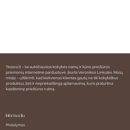
Tesoro.lt – tai aukščiausios kokybės namų ir kūno priežiūros
priemonių internetinė parduotuvė, įkurta Veronikos Linkutės. Mūsų
misija – užtikrinti, kad kiekvienas klientas gautų ne tik kokybiškus
produktus, bet ir nepriekaištingą aptarnavimą, kuris praturtina
kasdieninę priežiūros rutiną.
Informacija
Pristatymas