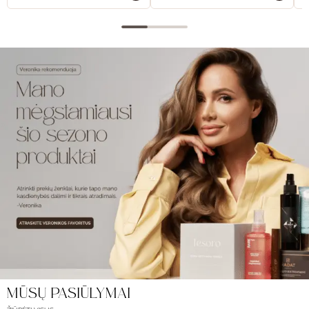
MŪSŲ PASIŪLYMAI