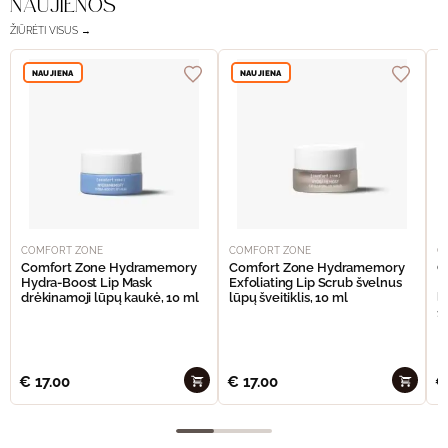
NAUJIENOS
ŽIŪRĖTI VISUS →
NAUJIENA
NAUJIENA
COMFORT ZONE
COMFORT ZONE
C
Comfort Zone Hydramemory
Comfort Zone Hydramemory
C
Hydra-Boost Lip Mask
Exfoliating Lip Scrub švelnus
H
drėkinamoji lūpų kaukė, 10 ml
lūpų šveitiklis, 10 ml
l
15
€
17.00
€
17.00
€