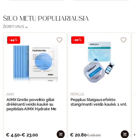
ŠIUO METU POPULIARIAUSIA
ŽIŪRĖTI VISUS →
-44%
-20%
AIMX
PEPPLUS
P
AIMX Greito poveikio giliai
Pepplus Staigaus efekto
P
drėkinanti veido kaukė su
stangrinanti veido kaukė, 1 vnt.
F
peptidais AIMX Hydrate Me
€
4.50
-
€
23.00
€
20.80
€
€
26.00