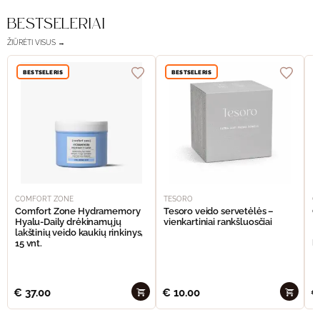
BESTSELERIAI
ŽIŪRĖTI VISUS →
BESTSELERIS
BESTSELERIS
COMFORT ZONE
TESORO
C
Comfort Zone Hydramemory
Tesoro veido servetėlės –
C
Hyalu-Daily drėkinamųjų
vienkartiniai rankšluosčiai
H
lakštinių veido kaukių rinkinys,
L
15 vnt.
l
€
37.00
€
10.00
€