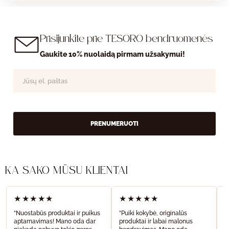
Prisijunkite prie TESORO bendruomenės
Gaukite 10% nuolaidą pirmam užsakymui!
PRENUMERUOTI
KĄ SAKO MŪSŲ KLIENTAI
★★★★★
★★★★★
“Nuostabūs produktai ir puikus
“Puiki kokybė, originalūs
“
aptarnavimas! Mano oda dar
produktai ir labai malonus
a