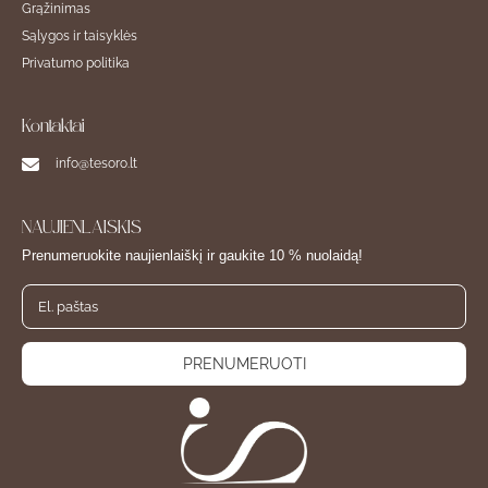
Grąžinimas
Sąlygos ir taisyklės
Privatumo politika
Kontaktai
info@tesoro.lt
NAUJIENLAIŠKIS
Prenumeruokite naujienlaiškį ir gaukite 10 % nuolaidą!
PRENUMERUOTI