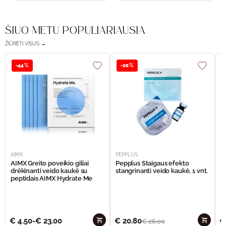
ŠIUO METU POPULIARIAUSIA
ŽIŪRĖTI VISUS →
-44%
-20%
AIMX
PEPPLUS
P
AIMX Greito poveikio giliai
Pepplus Staigaus efekto
P
drėkinanti veido kaukė su
stangrinanti veido kaukė, 1 vnt.
F
peptidais AIMX Hydrate Me
€
4.50
-
€
23.00
€
20.80
€
€
26.00