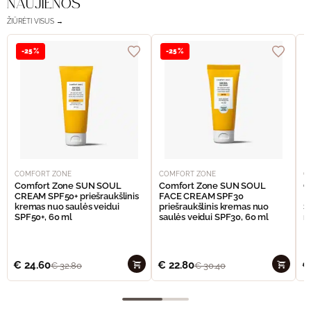
NAUJIENOS
ŽIŪRĖTI VISUS →
-25%
-25%
COMFORT ZONE
COMFORT ZONE
C
Comfort Zone SUN SOUL
Comfort Zone SUN SOUL
C
CREAM SPF50+ priešraukšlinis
FACE CREAM SPF30
I
kremas nuo saulės veidui
priešraukšlinis kremas nuo
S
SPF50+, 60 ml
saulės veidui SPF30, 60 ml
n
€
24.60
€
22.80
€
€
32.80
€
30.40