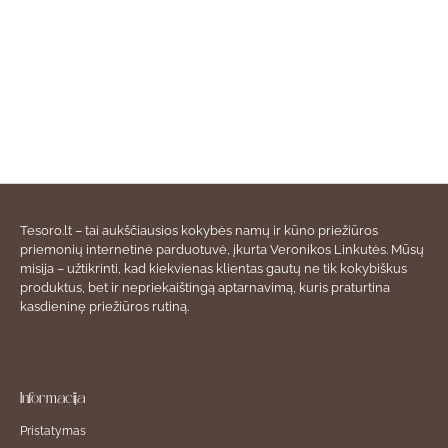
Tesoro.lt – tai aukščiausios kokybės namų ir kūno priežiūros
priemonių internetinė parduotuvė, įkurta Veronikos Linkutės. Mūsų
misija – užtikrinti, kad kiekvienas klientas gautų ne tik kokybiškus
produktus, bet ir nepriekaištingą aptarnavimą, kuris praturtina
kasdieninę priežiūros rutiną.
Informacija
Pristatymas