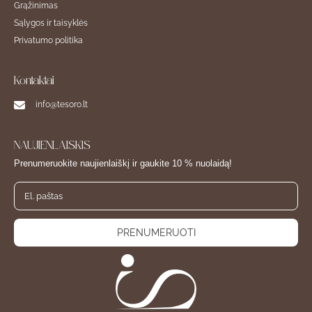
Grąžinimas
Sąlygos ir taisyklės
Privatumo politika
Kontaktai
info@tesoro.lt
NAUJIENLAIŠKIS
Prenumeruokite naujienlaiškį ir gaukite 10 % nuolaidą!
PRENUMERUOTI