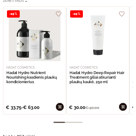
ŽIŪRĖTI VISUS →
-25%
-25%
HADAT COSMETICS
HADAT COSMETICS
H
Hadat Hydro Nutrient
Hadat Hydro Deep Repair Hair
H
Nourishing kasdienis plaukų
Treatment giliai atkurianti
M
kondicionierius
plaukų kaukė, 250 ml
m
š
€
33.75
-
€
63.00
€
30.00
€
€
40.00