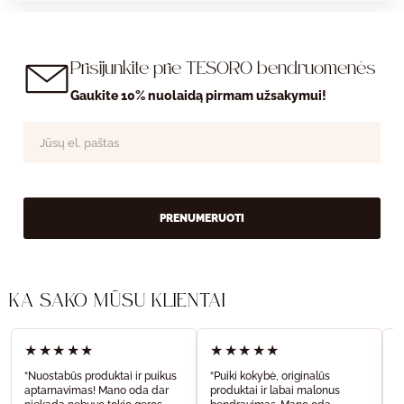
Prisijunkite prie TESORO bendruomenės
Gaukite 10% nuolaidą pirmam užsakymui!
PRENUMERUOTI
KĄ SAKO MŪSŲ KLIENTAI
★★★★★
★★★★★
“Nuostabūs produktai ir puikus
“Puiki kokybė, originalūs
“
aptarnavimas! Mano oda dar
produktai ir labai malonus
a