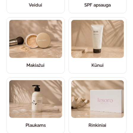
Veidui
SPF apsauga
Makiažui
Kūnui
Plaukams
Rinkiniai