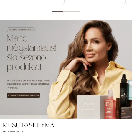
MŪSŲ PASIŪLYMAI