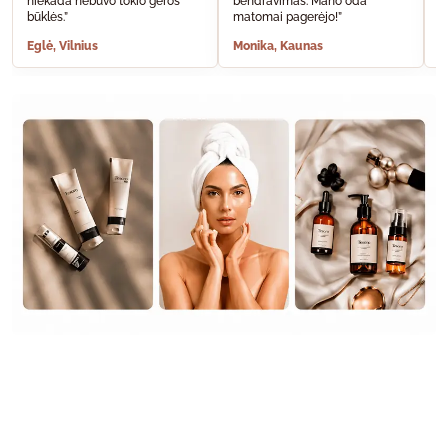
niekada nebuvo tokio geros
bendravimas. Mano oda
A
būklės.”
matomai pagerėjo!”
š
Eglė, Vilnius
Monika, Kaunas
S