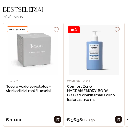
BESTSELERIAI
ŽIŪRĖTI VISUS →
BESTSELERIS
-25%
TESORO
COMFORT ZONE
C
Tesoro veido servetėlės –
Comfort Zone
C
vienkartiniai rankšluosčiai
HYDRAMEMORY BODY
M
LOTION drėkinamasis kūno
v
losjonas, 350 ml
€
10.00
€
36.38
€
€
48.50