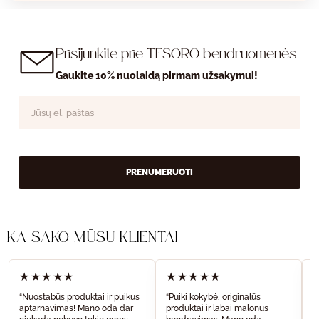
Prisijunkite prie TESORO bendruomenės
Gaukite 10% nuolaidą pirmam užsakymui!
PRENUMERUOTI
KĄ SAKO MŪSŲ KLIENTAI
★★★★★
★★★★★
“Nuostabūs produktai ir puikus
“Puiki kokybė, originalūs
“
aptarnavimas! Mano oda dar
produktai ir labai malonus
a