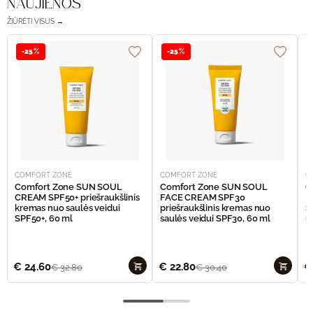
NAUJIENOS
ŽIŪRĖTI VISUS →
-25%
-25%
COMFORT ZONE
COMFORT ZONE
C
Comfort Zone SUN SOUL
Comfort Zone SUN SOUL
C
CREAM SPF50+ priešraukšlinis
FACE CREAM SPF30
I
kremas nuo saulės veidui
priešraukšlinis kremas nuo
S
SPF50+, 60 ml
saulės veidui SPF30, 60 ml
n
€
24.60
€
22.80
€
€
32.80
€
30.40