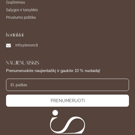
Grąžinimas
Sąlygos ir taisyklės
Privatumo politika
Kontaktai
info@tesoro.lt
NAUJIENLAIŠKIS
Prenumeruokite naujienlaiškį ir gaukite 10 % nuolaidą!
PRENUMERUOTI