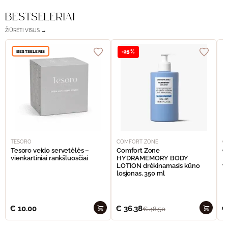
BESTSELERIAI
ŽIŪRĖTI VISUS →
BESTSELERIS
-25%
TESORO
COMFORT ZONE
C
Tesoro veido servetėlės –
Comfort Zone
C
vienkartiniai rankšluosčiai
HYDRAMEMORY BODY
M
LOTION drėkinamasis kūno
v
losjonas, 350 ml
€
10.00
€
36.38
€
€
48.50