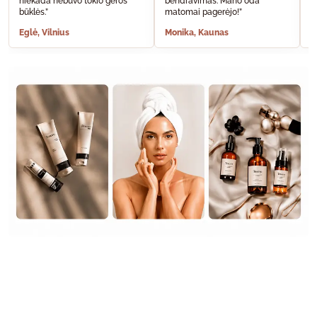
niekada nebuvo tokio geros
bendravimas. Mano oda
A
būklės.”
matomai pagerėjo!”
š
Eglė, Vilnius
Monika, Kaunas
S