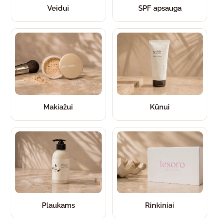
Veidui
SPF apsauga
Makiažui
Kūnui
Plaukams
Rinkiniai