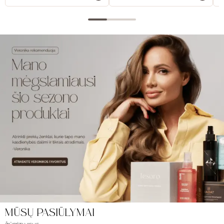
MŪSŲ PASIŪLYMAI