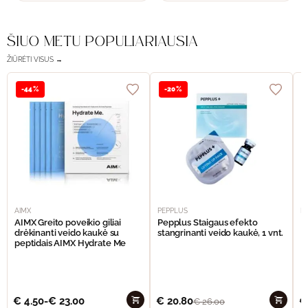
ŠIUO METU POPULIARIAUSIA
ŽIŪRĖTI VISUS →
-44%
-20%
AIMX
PEPPLUS
P
AIMX Greito poveikio giliai
Pepplus Staigaus efekto
P
drėkinanti veido kaukė su
stangrinanti veido kaukė, 1 vnt.
F
peptidais AIMX Hydrate Me
€
4.50
-
€
23.00
€
20.80
€
€
26.00