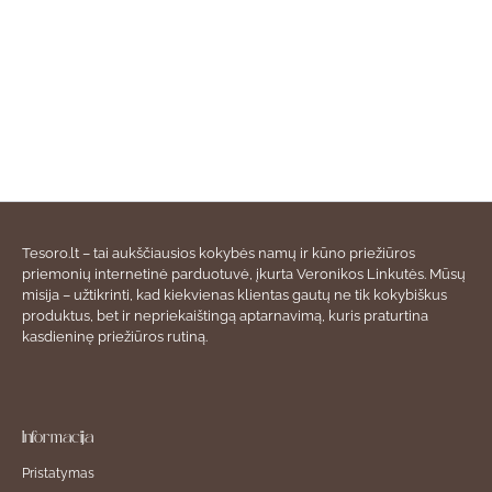
Tesoro.lt – tai aukščiausios kokybės namų ir kūno priežiūros
priemonių internetinė parduotuvė, įkurta Veronikos Linkutės. Mūsų
misija – užtikrinti, kad kiekvienas klientas gautų ne tik kokybiškus
produktus, bet ir nepriekaištingą aptarnavimą, kuris praturtina
kasdieninę priežiūros rutiną.
Informacija
Pristatymas