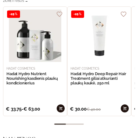
ŽIŪRĖTI VISUS →
-25%
-25%
HADAT COSMETICS
HADAT COSMETICS
H
Hadat Hydro Nutrient
Hadat Hydro Deep Repair Hair
H
Nourishing kasdienis plaukų
Treatment giliai atkurianti
M
kondicionierius
plaukų kaukė, 250 ml
m
š
€
33.75
-
€
63.00
€
30.00
€
€
40.00