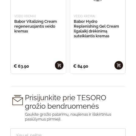
VEIDO KREMAI
VEIDO KREMAI
Babor Vitalizing Cream
Babor Hydro
regeneruojantis veido
Replenishing Gel Cream
kremas
ilgalaikį drėkinimą
suteikiantis kremas
€
63.90
€
84.90
Prisijunkite prie TESORO
grožio bendruomenės
Gaukite grožio patarimų, naujienas ir išskirtinius
pasiūlymus pirmieji.