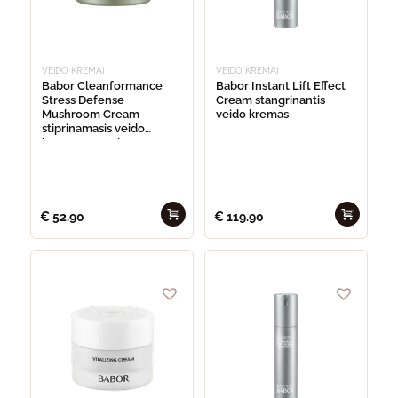
VEIDO KREMAI
VEIDO KREMAI
Babor Cleanformance
Babor Instant Lift Effect
Stress Defense
Cream stangrinantis
Mushroom Cream
veido kremas
stiprinamasis veido
kremas su grybų
ekstraktu
€
52.90
€
119.90