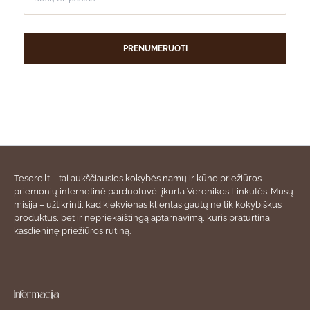
PRENUMERUOTI
Tesoro.lt – tai aukščiausios kokybės namų ir kūno priežiūros
priemonių internetinė parduotuvė, įkurta Veronikos Linkutės. Mūsų
misija – užtikrinti, kad kiekvienas klientas gautų ne tik kokybiškus
produktus, bet ir nepriekaištingą aptarnavimą, kuris praturtina
kasdieninę priežiūros rutiną.
Informacija