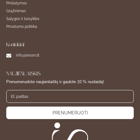
Pristatymas
Grąžinimas
Sąlygos ir taisyklės
Privatumo politika
Kontaktai
info@tesoro.lt
NAUJIENLAIŠKIS
Prenumeruokite naujienlaiškį ir gaukite 10 % nuolaidą!
PRENUMERUOTI