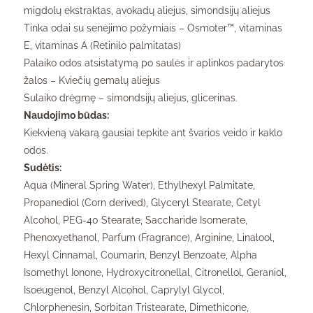
migdolų ekstraktas, avokadų aliejus, simondsijų aliejus
Tinka odai su senėjimo požymiais – Osmoter™, vitaminas
E, vitaminas A (Retinilo palmitatas)
Palaiko odos atsistatymą po saulės ir aplinkos padarytos
žalos – Kviečių gemalų aliejus
Sulaiko drėgmę – simondsijų aliejus, glicerinas.
Naudojimo būdas:
Kiekvieną vakarą gausiai tepkite ant švarios veido ir kaklo
odos.
Sudėtis:
Aqua (Mineral Spring Water), Ethylhexyl Palmitate,
Propanediol (Corn derived), Glyceryl Stearate, Cetyl
Alcohol, PEG-40 Stearate, Saccharide Isomerate,
Phenoxyethanol, Parfum (Fragrance), Arginine, Linalool,
Hexyl Cinnamal, Coumarin, Benzyl Benzoate, Alpha
Isomethyl Ionone, Hydroxycitronellal, Citronellol, Geraniol,
Isoeugenol, Benzyl Alcohol, Caprylyl Glycol,
Chlorphenesin, Sorbitan Tristearate, Dimethicone,