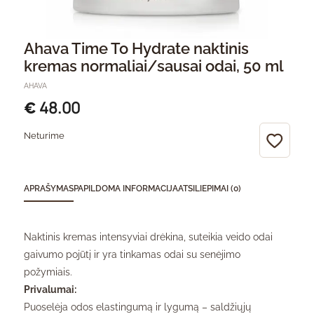
Ahava Time To Hydrate naktinis
kremas normaliai/sausai odai, 50 ml
AHAVA
48.00
€
Neturime
APRAŠYMAS
PAPILDOMA INFORMACIJA
ATSILIEPIMAI (0)
Naktinis kremas intensyviai drėkina, suteikia veido odai
gaivumo pojūtį ir yra tinkamas odai su senėjimo
požymiais.
Privalumai:
Puoselėja odos elastingumą ir lygumą – saldžiųjų