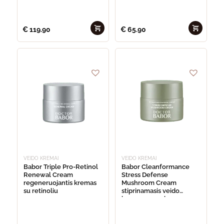
€
119.90
€
65.90
VEIDO KREMAI
VEIDO KREMAI
Babor Triple Pro-Retinol
Babor Cleanformance
Renewal Cream
Stress Defense
regeneruojantis kremas
Mushroom Cream
su retinoliu
stiprinamasis veido
kremas su grybų
ekstraktu