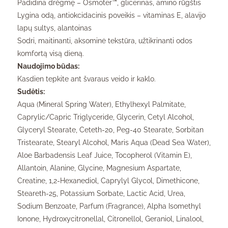
Padidina drėgmę – Osmoter™, glicerinas, amino rūgštis
Lygina odą, antiokcidacinis poveikis – vitaminas E, alavijo
lapų sultys, alantoinas
Sodri, maitinanti, aksominė tekstūra, užtikrinanti odos
komfortą visą dieną.
Naudojimo būdas:
Kasdien tepkite ant švaraus veido ir kaklo.
Sudėtis:
Aqua (Mineral Spring Water), Ethylhexyl Palmitate,
Caprylic/Capric Triglyceride, Glycerin, Cetyl Alcohol,
Glyceryl Stearate, Ceteth-20, Peg-40 Stearate, Sorbitan
Tristearate, Stearyl Alcohol, Maris Aqua (Dead Sea Water),
Aloe Barbadensis Leaf Juice, Tocopherol (Vitamin E),
Allantoin, Alanine, Glycine, Magnesium Aspartate,
Creatine, 1,2-Hexanediol, Caprylyl Glycol, Dimethicone,
Steareth-25, Potassium Sorbate, Lactic Acid, Urea,
Sodium Benzoate, Parfum (Fragrance), Alpha Isomethyl
Ionone, Hydroxycitronellal, Citronellol, Geraniol, Linalool,