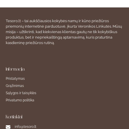
Tesoro.lt – tai aukščiausios kokybės namų ir kūno priežiūros
priemonių internetinė parduotuvė, įkurta Veronikos Linkutės. Mūsų
misija – užtikrinti, kad kiekvienas klientas gautų ne tik kokybiškus
produktus, bet ir nepriekaištingą aptarnavimą, kuris praturtina
kasdieninę priežiūros rutiną.
Informacija
Pristatymas
Grąžinimas
Sąlygos ir taisyklės
Privatumo politika
Kontaktai
info@tesoro.lt