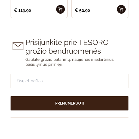
€
119.90
€
52.90
Prisijunkite prie TESORO
grožio bendruomenės
Gaukite grožio patarimų, naujienas ir išskirtinius
pasiūlymus pirmieji.
PRENUMERUOTI