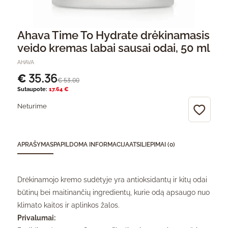
Ahava Time To Hydrate drėkinamasis
veido kremas labai sausai odai, 50 ml
AHAVA
35.36
€
53.00
€
Sutaupote:
17.64 €
Neturime
APRAŠYMAS
PAPILDOMA INFORMACIJA
ATSILIEPIMAI (0)
Drėkinamojo kremo sudėtyje yra antioksidantų ir kitų odai
būtinų bei maitinančių ingredientų, kurie odą apsaugo nuo
klimato kaitos ir aplinkos žalos.
Privalumai: