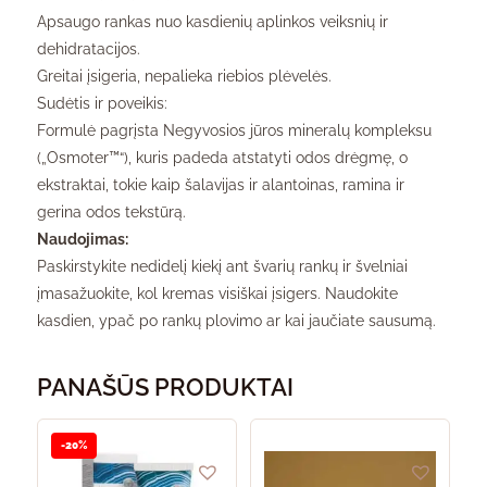
Apsaugo rankas nuo kasdienių aplinkos veiksnių ir
dehidratacijos.
Greitai įsigeria, nepalieka riebios plėvelės.
Sudėtis ir poveikis:
Formulė pagrįsta Negyvosios jūros mineralų kompleksu
(„Osmoter™“), kuris padeda atstatyti odos drėgmę, o
ekstraktai, tokie kaip šalavijas ir alantoinas, ramina ir
gerina odos tekstūrą.
Naudojimas:
Paskirstykite nedidelį kiekį ant švarių rankų ir švelniai
įmasažuokite, kol kremas visiškai įsigers. Naudokite
kasdien, ypač po rankų plovimo ar kai jaučiate sausumą.
PANAŠŪS PRODUKTAI
-20%