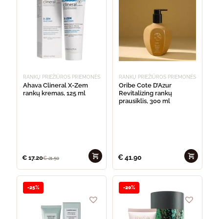
RANKŲ PRIEŽIŪROS PRIEMONĖS
RANKŲ PRIEŽIŪROS PRIEMONĖS
Ahava Clineral X-Zem
Oribe Cote D’Azur
rankų kremas, 125 ml
Revitalizing rankų
prausiklis, 300 ml
€
41.90
€
17.20
€
21.50
-25%
-20%