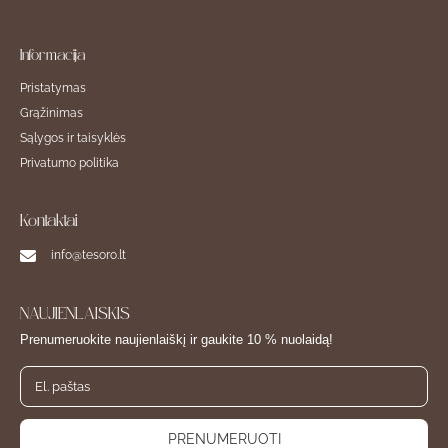
Informacija
Pristatymas
Grąžinimas
Sąlygos ir taisyklės
Privatumo politika
Kontaktai
info@tesoro.lt
NAUJIENLAIŠKIS
Prenumeruokite naujienlaiškį ir gaukite 10 % nuolaidą!
PRENUMERUOTI