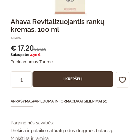
Ahava Revitalizuojantis rankų
kremas, 100 ml
AHAVA
17.20
€
21.50
€
Sutaupote:
4.30 €
Prieinamumas:
Turime
Į KREPŠELĮ
APRAŠYMAS
PAPILDOMA INFORMACIJA
ATSILIEPIMAI (0)
Pagrindinės savybės:
Drėkina ir palaiko natūralų odos drėgmės balansą.
Minkština ir ramina.