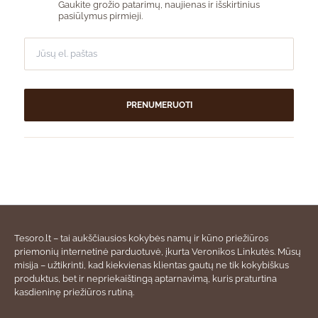
Gaukite grožio patarimų, naujienas ir išskirtinius
pasiūlymus pirmieji.
PRENUMERUOTI
Tesoro.lt – tai aukščiausios kokybės namų ir kūno priežiūros
priemonių internetinė parduotuvė, įkurta Veronikos Linkutės. Mūsų
misija – užtikrinti, kad kiekvienas klientas gautų ne tik kokybiškus
produktus, bet ir nepriekaištingą aptarnavimą, kuris praturtina
kasdieninę priežiūros rutiną.