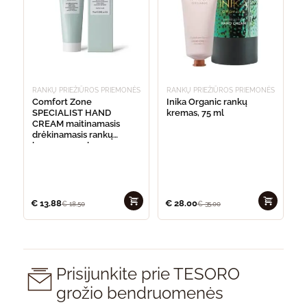
RANKŲ PRIEŽIŪROS PRIEMONĖS
RANKŲ PRIEŽIŪROS PRIEMONĖS
Comfort Zone
Inika Organic rankų
SPECIALIST HAND
kremas, 75 ml
CREAM maitinamasis
drėkinamasis rankų
kremas, 75 ml
€
13.88
€
28.00
€
18.50
€
35.00
Prisijunkite prie TESORO
grožio bendruomenės