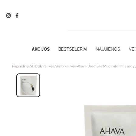
Pereiti
prie
turinio
AKCIJOS
BESTSELERIAI
NAUJIENOS
VEI
›
›
›
›
Pagrindinis
VEIDUI
Kaukės
Veido kaukės
Ahava Dead Sea Mud natūralus negyvo