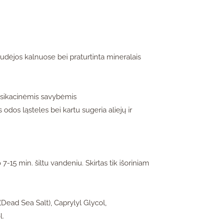
udėjos kalnuose bei praturtinta mineralais
oksikacinėmis savybėmis
dos ląsteles bei kartu sugeria aliejų ir
7-15 min. šiltu vandeniu. Skirtas tik išoriniam
(Dead Sea Salt), Caprylyl Glycol,
l.