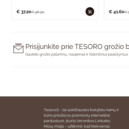
€
37.20
€
41.60
€
46.50
€
Prisijunkite prie TESORO groži
Gaukite grožio patarimų, naujienas ir išskirtinius pasiūlymus 
Tesoro.lt – tai aukščiausios kokybės namų ir
kūno priežiūros priemonių internetinė
parduotuvė, įkurta Veronikos Linkutės.
Mūsų misija – užtikrinti, kad kiekvienas