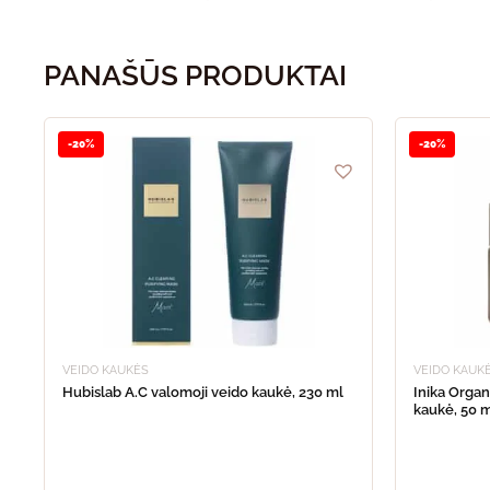
PANAŠŪS PRODUKTAI
-20%
-20%
VEIDO KAUKĖS
VEIDO KAUK
Hubislab A.C valomoji veido kaukė, 230 ml
Inika Organ
kaukė, 50 