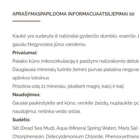
APRAŠYMAS
PAPILDOMA INFORMACIJA
ATSILIEPIMAI (0)
Kaukė yra sudaryta iš natūraliai gydančio dumblo, esančio J
gausiu Negyvosios jūros vandeniu.
Privalumai:
Palaiko kūno mikrocirkuliaciją ir pasižymi natūraliomis det
Daugiausia mineralų turintis žemės purvas pašalina negyvas o
aplinkos toksinus
Prisotina odą 21 mineralu, įskaitant magnį, kalcį ir kalį.
Naudojimas:
Gausiai paskirstykite ant kūno, venkite žaizdų, nuplaukite po 
naudojimui, netinka veido sričiai.
Sudėtis:
Silt (Dead Sea Mud), Aqua (Mineral Spring Water), Maris Sal 
Chlorphenesin, Didecyldimonium Chloride, Phenoxyethano