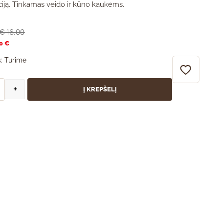
ciją. Tinkamas veido ir kūno kaukėms.
16.00
€
0 €
:
Turime
+
Į KREPŠELĮ