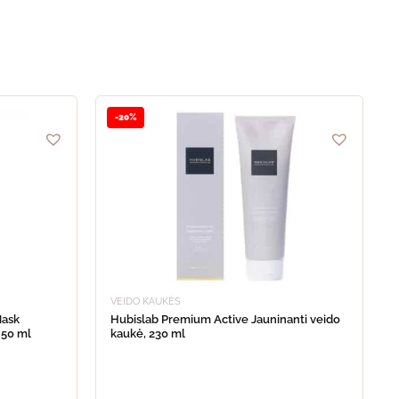
-20%
VEIDO KAUKĖS
Mask
Hubislab Premium Active Jauninanti veido
 50 ml
kaukė, 230 ml