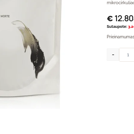
mikrocirkulia
12.80
€
Sutaupote:
3.2
Prieinamumas
-