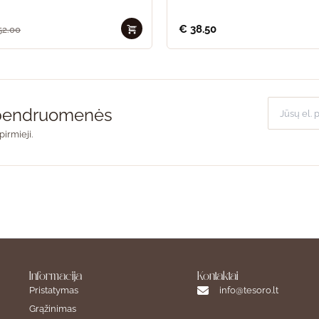
€
38.50
52.00
o bendruomenės
pirmieji.
Informacija
Kontaktai
Pristatymas
info@tesoro.lt
Grąžinimas