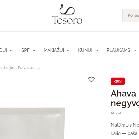
pro
Product
search
DUI
SPF
MAKIAŽUI
KŪNUI
PLAUKAMS
sios jūros Purvas, 400 g
-20%
Ahava 
negyvo
AHAVA
Natūralus Ne
kalio — pašal