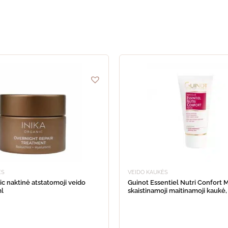
ĖS
VEIDO KAUKĖS
ic naktinė atstatomoji veido
Guinot Essentiel Nutri Confort 
ml
skaistinamoji maitinamoji kaukė,