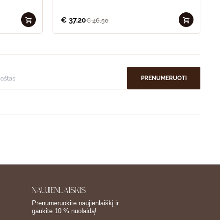
€
37.20
€
46.50
PRENUMERUOTI
NAUJIENLAIŠKIS
Prenumeruokite naujienlaiškį ir
gaukite 10 % nuolaidą!