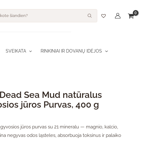
dukto kiekis: Ahava Dead Sea Mud natūralus negyvosios jūros Purva
s
SVEIKATA
RINKINIAI IR DOVANŲ IDĖJOS
Dead Sea Mud natūralus
sios jūros Purvas, 400 g
gyvosios jūros purvas su 21 mineralu — magnio, kalcio,
ina negyvas odos ląsteles, absorbuoja toksinus ir palaiko