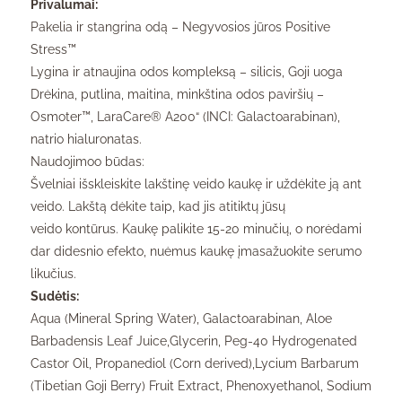
Privalumai:
Pakelia ir stangrina odą – Negyvosios jūros Positive
Stress™
Lygina ir atnaujina odos kompleksą – silicis, Goji uoga
Drėkina, putlina, maitina, minkština odos paviršių –
Osmoter™, LaraCare® A200“ (INCI: Galactoarabinan),
natrio hialuronatas.
Naudojimoo būdas:
Švelniai išskleiskite lakštinę veido kaukę ir uždėkite ją ant
veido. Lakštą dėkite taip, kad jis atitiktų jūsų
veido kontūrus. Kaukę palikite 15-20 minučių, o norėdami
dar didesnio efekto, nuėmus kaukę įmasažuokite serumo
likučius.
Sudėtis:
Aqua (Mineral Spring Water), Galactoarabinan, Aloe
Barbadensis Leaf Juice,Glycerin, Peg-40 Hydrogenated
Castor Oil, Propanediol (Corn derived),Lycium Barbarum
(Tibetian Goji Berry) Fruit Extract, Phenoxyethanol, Sodium