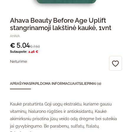
Ahava Beauty Before Age Uplift
stangrinamoji lakštinė kaukė, 1vnt
AHAVA
5.04
€
7.50
€
Sutaupote:
2.46 €
Neturime
APRAŠYMAS
PAPILDOMA INFORMACIJA
ATSILIEPIMAI (0)
Kaukė praturtinta Goji uogų ekstraktu, kuriame gausu
vitaminų, hialurono rūgšties ir antioksidantų. Kaukė
akimirksniu prisotina jūsų veido odą drėgme bei suteikia
jai gyvybingumo. Be parabenų, sulfatų, ftalatų.