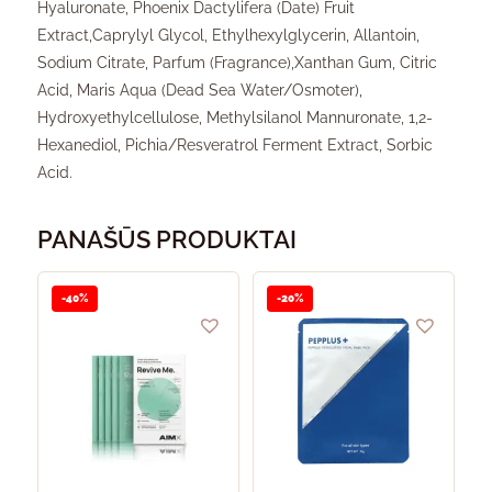
Hyaluronate, Phoenix Dactylifera (Date) Fruit
Extract,Caprylyl Glycol, Ethylhexylglycerin, Allantoin,
Sodium Citrate, Parfum (Fragrance),Xanthan Gum, Citric
Acid, Maris Aqua (Dead Sea Water/Osmoter),
Hydroxyethylcellulose, Methylsilanol Mannuronate, 1,2-
Hexanediol, Pichia/Resveratrol Ferment Extract, Sorbic
Acid.
PANAŠŪS PRODUKTAI
This
product
-40%
-20%
has
multiple
variants.
The
options
may
be
chosen
on
the
product