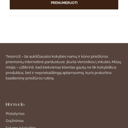
PRENUMERUOTI
Tesoro.lt – tai aukščiausios kokybės namų ir kūno priežiūros
priemonių internetinė parduotuvė, įkurta Veronikos Linkutės. Mūsų
misija – užtikrinti, kad kiekvienas klientas gautų ne tik kokybiškus
produktus, bet ir nepriekaištingą aptarnavimą, kuris praturtina
kasdieninę priežiūros rutiną.
Informacija
Pristatymas
Grąžinimas
Sąlygos ir taisyklės