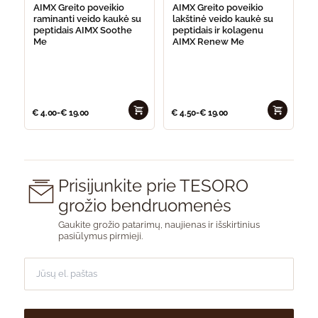
AIMX Greito poveikio
AIMX Greito poveikio
raminanti veido kaukė su
lakštinė veido kaukė su
peptidais AIMX Soothe
peptidais ir kolagenu
Me
AIMX Renew Me
€
4.00
-
€
19.00
€
4.50
-
€
19.00
Prisijunkite prie TESORO
grožio bendruomenės
Gaukite grožio patarimų, naujienas ir išskirtinius
pasiūlymus pirmieji.