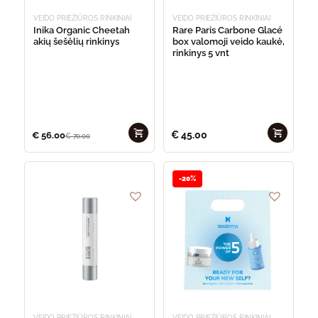
VEIDO PRIEŽIŪROS RINKINIAI
VEIDO PRIEŽIŪROS RINKINIAI
Inika Organic Cheetah
Rare Paris Carbone Glacé
akių šešėlių rinkinys
box valomoji veido kaukė,
rinkinys 5 vnt
€
45.00
€
56.00
€
70.00
-20%
VEIDO PRIEŽIŪROS RINKINIAI
VEIDO PRIEŽIŪROS RINKINIAI