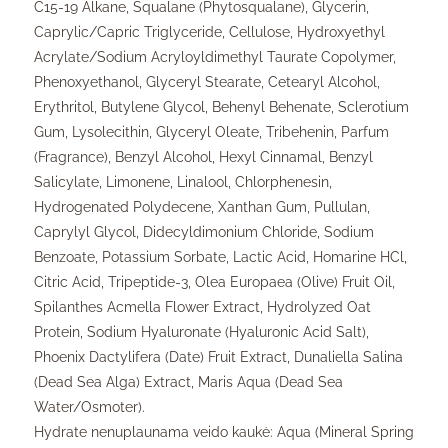
C15-19 Alkane, Squalane (Phytosqualane), Glycerin,
Caprylic/Capric Triglyceride, Cellulose, Hydroxyethyl
Acrylate/Sodium Acryloyldimethyl Taurate Copolymer,
Phenoxyethanol, Glyceryl Stearate, Cetearyl Alcohol,
Erythritol, Butylene Glycol, Behenyl Behenate, Sclerotium
Gum, Lysolecithin, Glyceryl Oleate, Tribehenin, Parfum
(Fragrance), Benzyl Alcohol, Hexyl Cinnamal, Benzyl
Salicylate, Limonene, Linalool, Chlorphenesin,
Hydrogenated Polydecene, Xanthan Gum, Pullulan,
Caprylyl Glycol, Didecyldimonium Chloride, Sodium
Benzoate, Potassium Sorbate, Lactic Acid, Homarine HCl,
Citric Acid, Tripeptide-3, Olea Europaea (Olive) Fruit Oil,
Spilanthes Acmella Flower Extract, Hydrolyzed Oat
Protein, Sodium Hyaluronate (Hyaluronic Acid Salt),
Phoenix Dactylifera (Date) Fruit Extract, Dunaliella Salina
(Dead Sea Alga) Extract, Maris Aqua (Dead Sea
Water/Osmoter).
Hydrate nenuplaunama veido kaukė: Aqua (Mineral Spring