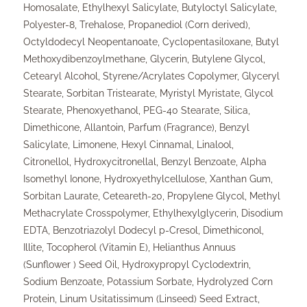
Homosalate, Ethylhexyl Salicylate, Butyloctyl Salicylate,
Polyester-8, Trehalose, Propanediol (Corn derived),
Octyldodecyl Neopentanoate, Cyclopentasiloxane, Butyl
Methoxydibenzoylmethane, Glycerin, Butylene Glycol,
Cetearyl Alcohol, Styrene/Acrylates Copolymer, Glyceryl
Stearate, Sorbitan Tristearate, Myristyl Myristate, Glycol
Stearate, Phenoxyethanol, PEG-40 Stearate, Silica,
Dimethicone, Allantoin, Parfum (Fragrance), Benzyl
Salicylate, Limonene, Hexyl Cinnamal, Linalool,
Citronellol, Hydroxycitronellal, Benzyl Benzoate, Alpha
Isomethyl Ionone, Hydroxyethylcellulose, Xanthan Gum,
Sorbitan Laurate, Ceteareth-20, Propylene Glycol, Methyl
Methacrylate Crosspolymer, Ethylhexylglycerin, Disodium
EDTA, Benzotriazolyl Dodecyl p-Cresol, Dimethiconol,
Illite, Tocopherol (Vitamin E), Helianthus Annuus
(Sunflower ) Seed Oil, Hydroxypropyl Cyclodextrin,
Sodium Benzoate, Potassium Sorbate, Hydrolyzed Corn
Protein, Linum Usitatissimum (Linseed) Seed Extract,