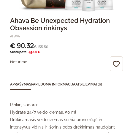
Ahava Be Unexpected Hydration
Obsession rinkinys
AHAVA
90.32
€
135.50
€
Sutaupote:
45.18 €
Neturime
APRAŠYMAS
PAPILDOMA INFORMACIJA
ATSILIEPIMAI (0)
Rinkinį sudaro:
Hydrate 24/7 veido kremas, 50 ml
Drėkinamasis veido kremas su hialurono rūgštimi.
Intensyvus vidinis ir išorinis odos drėkinimas naudojant