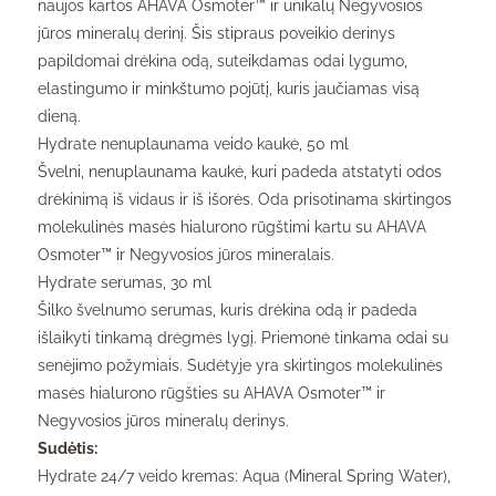
naujos kartos AHAVA Osmoter™ ir unikalų Negyvosios
jūros mineralų derinį. Šis stipraus poveikio derinys
papildomai drėkina odą, suteikdamas odai lygumo,
elastingumo ir minkštumo pojūtį, kuris jaučiamas visą
dieną.
Hydrate nenuplaunama veido kaukė, 50 ml
Švelni, nenuplaunama kaukė, kuri padeda atstatyti odos
drėkinimą iš vidaus ir iš išorės. Oda prisotinama skirtingos
molekulinės masės hialurono rūgštimi kartu su AHAVA
Osmoter™ ir Negyvosios jūros mineralais.
Hydrate serumas, 30 ml
Šilko švelnumo serumas, kuris drėkina odą ir padeda
išlaikyti tinkamą drėgmės lygį. Priemonė tinkama odai su
senėjimo požymiais. Sudėtyje yra skirtingos molekulinės
masės hialurono rūgšties su AHAVA Osmoter™ ir
Negyvosios jūros mineralų derinys.
Sudėtis:
Hydrate 24/7 veido kremas: Aqua (Mineral Spring Water),