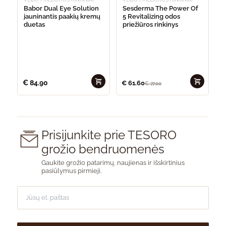
Babor Dual Eye Solution
Sesderma The Power Of
jauninantis paakių kremų
5 Revitalizing odos
duetas
priežiūros rinkinys
€
84.90
€
61.60
€
77.00
Prisijunkite prie TESORO
grožio bendruomenės
Gaukite grožio patarimų, naujienas ir išskirtinius
pasiūlymus pirmieji.