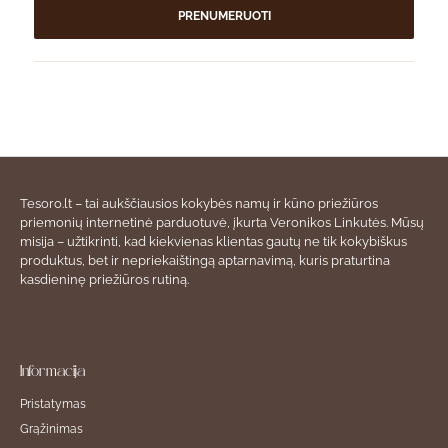
PRENUMERUOTI
Tesoro.lt – tai aukščiausios kokybės namų ir kūno priežiūros
priemonių internetinė parduotuvė, įkurta Veronikos Linkutės. Mūsų
misija – užtikrinti, kad kiekvienas klientas gautų ne tik kokybiškus
produktus, bet ir nepriekaištingą aptarnavimą, kuris praturtina
kasdieninę priežiūros rutiną.
Informacija
Pristatymas
Grąžinimas