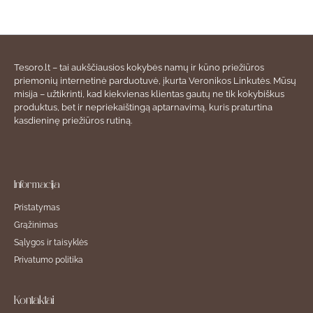
Tesoro.lt – tai aukščiausios kokybės namų ir kūno priežiūros
priemonių internetinė parduotuvė, įkurta Veronikos Linkutės. Mūsų
misija – užtikrinti, kad kiekvienas klientas gautų ne tik kokybiškus
produktus, bet ir nepriekaištingą aptarnavimą, kuris praturtina
kasdieninę priežiūros rutiną.
Informacija
Pristatymas
Grąžinimas
Sąlygos ir taisyklės
Privatumo politika
Kontaktai