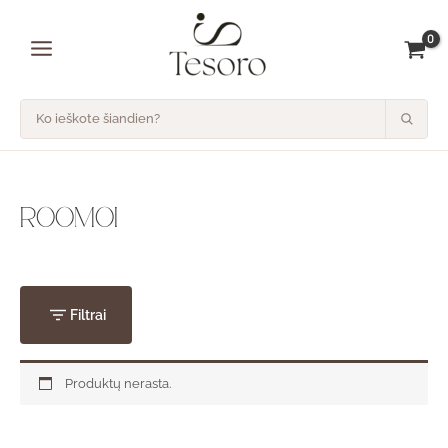
Pereiti
prie
turinio
ROOMOI
Filtrai
Produktų nerasta.