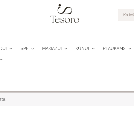
Product
search
DUI
SPF
MAKIAŽUI
KŪNUI
PLAUKAMS
T
sta.