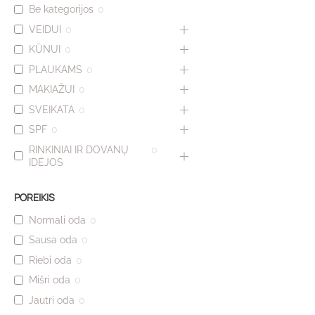
Be kategorijos
0
VEIDUI
0
KŪNUI
0
PLAUKAMS
0
MAKIAŽUI
0
SVEIKATA
0
SPF
0
RINKINIAI IR DOVANŲ
0
IDĖJOS
POREIKIS
Normali oda
0
Sausa oda
0
Riebi oda
0
Mišri oda
0
Jautri oda
0