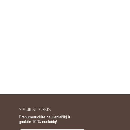
NAUJIENLAIŠKIS
Prenumeruokite naujienlaiškį ir
gaukite 10 % nuolaidą!