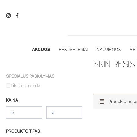
Pereiti
prie
turinio
AKCIJOS
BESTSELERIAI
NAUJIENOS
VEI
SKIN RESIS
SPECIALUS PASIŪLYMAS
Tik su nuolaida
KAINA
Produktų nera
PRODUKTO TIPAS