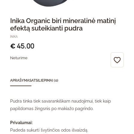
Inika Organic biri mineralinė matinį
efektą suteikianti pudra
INIKA
45.00
€
Neturime
APRAŠYMAS
ATSILIEPIMAI (0)
Pudra tinka tiek savarankiškam naudojimui, tiek kaip
papildomas žingsnis po makiažo pagrindo.
Privalumai:
Padeda sukurti švytinčios odos išvaizdą.