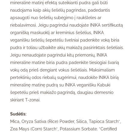
mineralinė matinį efektą suteikianti pudra gali būti
naudojama kaip akių šešėlių pagrindas, padedantis
apsaugoti nuo šešėlių subėgimo į raukšleles ar
riebalavimosi. Jeigu pagrindui naudojate INIKA sertifikuotą
organišką maskuoklį ar kreminius šešėlius, INIKA
veganišku šešėlių šepetėliu švelniai padenkite voką biria
pudra ir toliau užbaikite akių makiažą pasirinktais šešėliais.
Jeigu nenaudojate pagrindui kitų priemonių, INIKA
mineraline matine biria pudra padenkite tiesiogiai švarią
vokų odą prieš dengiant vokus šešėliais. Maksimaliam
perteklinių odos riebalų sugėrimui, naudokite INIKA birią
mineralinę matinę pudrą su INIKA veganišku Kabuki
šepetėliu prieš makiažo pagrindą, daugiau dėmesnio
skiriant T-zonai.
Sudėtis:
Mica, Oryza Sativa (Rice) Powder, Silica, Tapioca Starch*,
Zea Mays (Corn) Starch*, Potassium Sorbate. *Certified