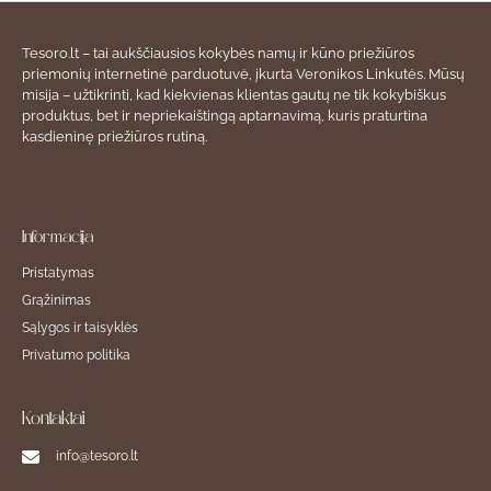
Tesoro.lt – tai aukščiausios kokybės namų ir kūno priežiūros
priemonių internetinė parduotuvė, įkurta Veronikos Linkutės. Mūsų
misija – užtikrinti, kad kiekvienas klientas gautų ne tik kokybiškus
produktus, bet ir nepriekaištingą aptarnavimą, kuris praturtina
kasdieninę priežiūros rutiną.
Informacija
Pristatymas
Grąžinimas
Sąlygos ir taisyklės
Privatumo politika
Kontaktai
info@tesoro.lt