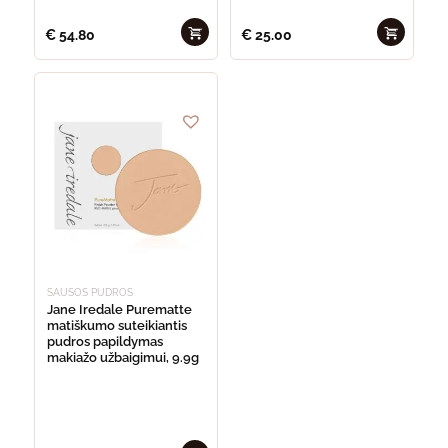
€
54.80
€
25.00
SAUSOS PUDROS
Jane Iredale Purematte
matiškumo suteikiantis
pudros papildymas
makiažo užbaigimui, 9.9g