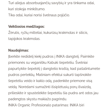
Turi aliejus absorbuojančių savybių ir yra tinkama odai,
kuri stokoja minkštumo.
Tika odai, kuriai norisi švelnaus pojūčio.
Veikliosios medžiagos:
Žėrutis, ryžių milteliai, kukurūsų krakmolas ir silicis,
tapijokos krakmolas.
Naudojimas:
Įberkite nedidelį kiekį pudros į INIKA dangtelį. Paimkite
priemonės su veganišku Kabuki šepetėliu. Švelniai
papurtykite šepetėlį į dangtelio kraštą, kad pašalintumėte
pudros perteklių. Matiniam efektui sukurti tapšnokite
šepetėliu veido ir kaklo odą, padenkite priemone visą
veidą. Norėdami sumažinti išsiplėtusių porų išvaizdą,
prilieskite ir spustelėkite šepetėliu šia pudra ant odos jau
padengtos skystu makiažo pagrindu.
INIKA Organic Profesionalo patarimas: INIKA biri