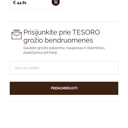
€
44.81
Prisijunkite prie TESORO
grožio bendruomenės
Gaukite grožio patarimų, naujienas ir išskirtinius
pasiūlymus pirmieji.
PRENUMERUOTI