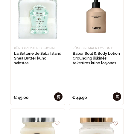
KŪNO KREMAI IR LOSJONAI
KŪNO KREMAI IR LOSJONAI
La Sultane de Saba Island
Babor Soul & Body Lotion
Shea Butter kūno
Grounding šilkinės
sviestas
tekstūros kūno losjonas
€
45.00
€
49.90