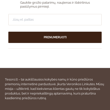
Gaukite grožio patarimų, naujienas ir išskirtinius
pasiūlymus pirmieji.
PRENUMERUOTI
Tesoro.lt – tai aukščiausios kokybės namų ir kūno priežiūros
priemonių internetinė parduotuvė, įkurta Veronikos Linkutės. Mūsų
misija – užtikrinti, kad kiekvienas klientas gautų ne tik kokybiškus
produktus, bet ir nepriekaištingą aptarnavimą, kuris praturtina
kasdieninę priežiūros rutiną.