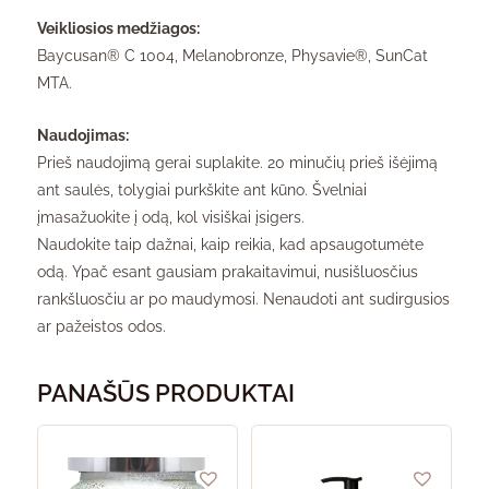
Veikliosios medžiagos:
Baycusan® C 1004, Melanobronze, Physavie®, SunCat
MTA.
Naudojimas:
Prieš naudojimą gerai suplakite. 20 minučių prieš išėjimą
ant saulės, tolygiai purkškite ant kūno. Švelniai
įmasažuokite į odą, kol visiškai įsigers.
Naudokite taip dažnai, kaip reikia, kad apsaugotumėte
odą. Ypač esant gausiam prakaitavimui, nusišluosčius
rankšluosčiu ar po maudymosi. Nenaudoti ant sudirgusios
ar pažeistos odos.
PANAŠŪS PRODUKTAI