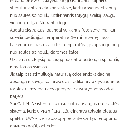
Melano bronzė – Aktyvus įdegį skatinantis stipriklis,
stimuliuojantis melanino sintezę, kartu apsaugantis odą
nuo saulės spindulių, užtikrinantis tolygų, sveiką, saugų,
vienodą ir ilgai išliekantį įdegį.
Augalų ekstraktas, galingai veikiantis foto senėjimą, kurį
sukelia padidėjusi temperatūra (terminis senėjimas).
Laikydamas pastovią odos temperatūrą, jis apsaugo odą
nuo saulės spindulių daromos žalos.
Užtikrina efektyvią apsaugą nuo infraraudonųjų spindulių
ir matomos šviesos.
Jis taip pat stimuliuoja natūralią odos antioksidacinę
apsaugą ir kovoja su laisvaisiais radikalais, aktyvuodamas
tarpląstelinės matricos gamybą ir atstatydamas odos
barjerą.
SunCat MTA sistema – kapsuliuota apsaugos nuo saulės
sistema, kurioje yra 3 filtrai, užtikrinantys tolygią plataus
spektro UVA + UVB apsaugą bei suteikiantys patogumo ir
gaivumo pojūtį ant odos.