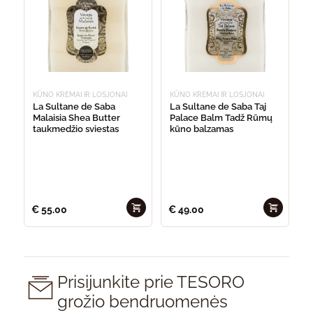
KŪNO KREMAI IR LOSJONAI
KŪNO KREMAI IR LOSJONAI
La Sultane de Saba
La Sultane de Saba Taj
Malaisia Shea Butter
Palace Balm Tadž Rūmų
taukmedžio sviestas
kūno balzamas
€
55.00
€
49.00
Prisijunkite prie TESORO
grožio bendruomenės