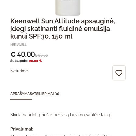
Keenwell Sun Attitude apsauginė,
įdegį skatinanti fluidinė emulsija
kūnui SPF30, 150 ml
KEENWELL
40.00
€
60.00
€
Sutaupote:
20.00 €
Neturime
APRAŠYMAS
ATSILIEPIMAI (0)
Skirta naudoti prieš ir per visą buvimo saulėje laiką.
Privalumai: