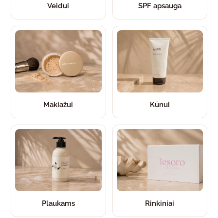
Veidui
SPF apsauga
Makiažui
Kūnui
Plaukams
Rinkiniai