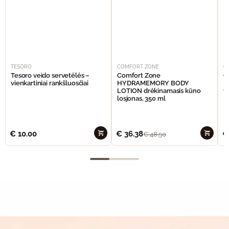
TESORO
COMFORT ZONE
C
Tesoro veido servetėlės –
Comfort Zone
C
vienkartiniai rankšluosčiai
HYDRAMEMORY BODY
M
LOTION drėkinamasis kūno
v
losjonas, 350 ml
€
10.00
€
36.38
€
€
48.50