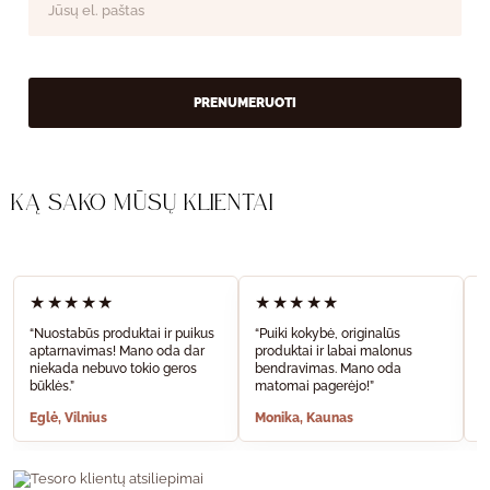
PRENUMERUOTI
KĄ SAKO MŪSŲ KLIENTAI
★★★★★
★★★★★
“Nuostabūs produktai ir puikus
“Puiki kokybė, originalūs
“
aptarnavimas! Mano oda dar
produktai ir labai malonus
a
niekada nebuvo tokio geros
bendravimas. Mano oda
A
būklės.”
matomai pagerėjo!”
š
Eglė, Vilnius
Monika, Kaunas
S