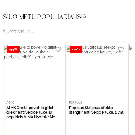
ŠIUO METU POPULIARIAUSIA
ŽIŪRĖTI VISUS →
-44%
-20%
AIMX
PEPPLUS
P
AIMX Greito poveikio giliai
Pepplus Staigaus efekto
P
drėkinanti veido kaukė su
stangrinanti veido kaukė, 1 vnt.
F
peptidais AIMX Hydrate Me