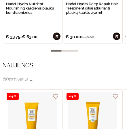
Hadat Hydro Nutrient
Hadat Hydro Deep Repair Hair
H
Nourishing kasdienis plaukų
Treatment giliai atkurianti
M
kondicionierius
plaukų kaukė, 250 ml
m
š
€
33.75
-
€
63.00
€
30.00
€
€
40.00
NAUJIENOS
ŽIŪRĖTI VISUS →
-25%
-25%