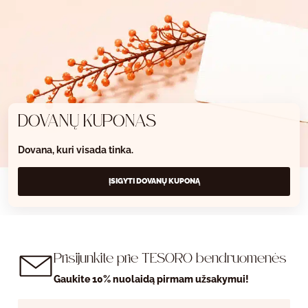
DOVANŲ KUPONAS
Dovana, kuri visada tinka.
ĮSIGYTI DOVANŲ KUPONĄ
Prisijunkite prie TESORO bendruomenės
Gaukite 10% nuolaidą pirmam užsakymui!