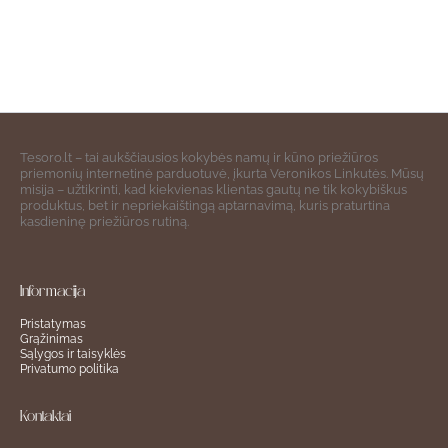
Tesoro.lt – tai aukščiausios kokybės namų ir kūno priežiūros
priemonių internetinė parduotuvė, įkurta Veronikos Linkutės. Mūsų
misija – užtikrinti, kad kiekvienas klientas gautų ne tik kokybiškus
produktus, bet ir nepriekaištingą aptarnavimą, kuris praturtina
kasdieninę priežiūros rutiną.
Informacija
Pristatymas
Grąžinimas
Sąlygos ir taisyklės
Privatumo politika
Kontaktai