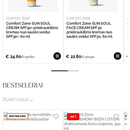
COMFORT ZONE
COMFORT ZONE
C
Comfort Zone SUN SOUL
Comfort Zone SUN SOUL
C
CREAM SPF50+ priešraukšlinis
FACE CREAM SPF30
I
kremas nuo saulės veidui
priešraukšlinis kremas nuo
S
SPF50+, 60 ml
saulės veidui SPF30, 60 ml
n
€
24.60
€
22.80
€
€
32.80
€
30.40
BESTSELERIAI
ŽIŪRĖTI VISUS →
BESTSELERIS
-25%